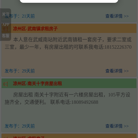
关注
发布于：
21天前
查看详情 >>
APP
凉州区-武南镇求租房子
客服
本人意在武威南站附近武南镇租一套房子，要求二室或
三室，最少一年，有房屋出租的可联系我电话:18152226370
发布于：
29天前
查看详情 >>
凉州区-南关十字房屋出租
房屋出租 南关十字附近有一六楼房屋出租，105平方设
施齐全，交通便利。 联系电话:18089492688
发布于：
29天前
查看详情 >>