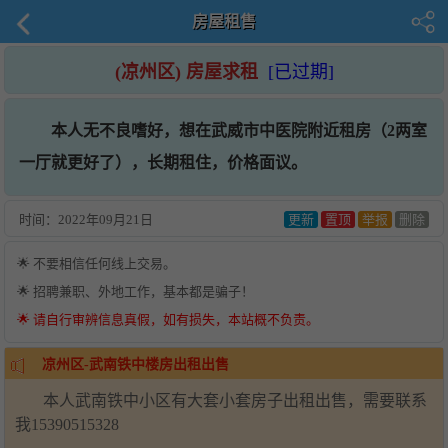
房屋租售
(凉州区) 房屋求租
[已过期]
本人无不良嗜好，想在武威市中医院附近租房（2两室
一厅就更好了），长期租住，价格面议。
时间：
2022年09月21日
更新
置顶
举报
删除
🌟 不要相信任何线上交易。
🌟 招聘兼职、外地工作，基本都是骗子！
🌟 请自行审辨信息真假，如有损失，本站概不负责。
凉州区-武南铁中楼房出租出售
本人武南铁中小区有大套小套房子出租出售，需要联系
我15390515328