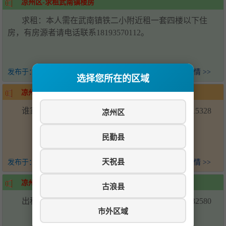
凉州区-求租武南镇楼房
求租：本人需在武南镇铁二小附近租一套四楼以下住
房，有房源者请电话联系18193570112。
发布于：
21天前
查看详情 >>
选择您所在的区域
凉州区-求购武南镇楼房
谁家有武南镇出售的一二楼，可以联系我15390515328
凉州区
民勤县
天祝县
发布于：
21天前
查看详情 >>
凉州区-武南镇阳光一区楼房出租
古浪县
出租武南镇阳光一区二楼楼房，联系电话19968532580
市外区域