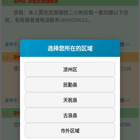
凉州区-求租武南镇楼房
求租：本人需在武南镇铁二小附近租一套四楼以下住
房，有房源者请电话联系18193570112。
发布于：
21天前
查看详情 >>
选择您所在的区域
凉州区-求购武南镇楼房
谁家有武南镇出售的一二楼，可以联系我15390515328
凉州区
民勤县
天祝县
发布于：
21天前
查看详情 >>
凉州区-武南镇阳光一区楼房出租
古浪县
出租武南镇阳光一区二楼楼房，联系电话19968532580
市外区域