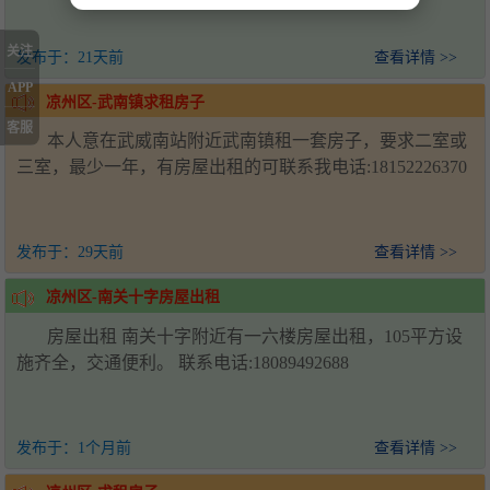
关注
发布于：
21天前
查看详情 >>
APP
凉州区-武南镇求租房子
客服
本人意在武威南站附近武南镇租一套房子，要求二室或
三室，最少一年，有房屋出租的可联系我电话:18152226370
发布于：
29天前
查看详情 >>
凉州区-南关十字房屋出租
房屋出租 南关十字附近有一六楼房屋出租，105平方设
施齐全，交通便利。 联系电话:18089492688
发布于：
1个月前
查看详情 >>