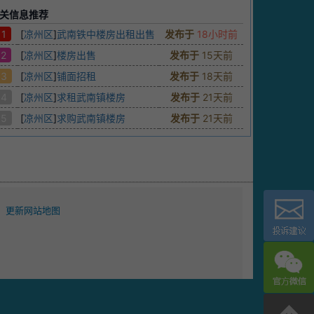
关信息推荐
1
[
凉州区
]
武南铁中楼房出租出售
发布于
18小时前
2
[
凉州区
]
楼房出售
发布于
15天前
3
[
凉州区
]
铺面招租
发布于
18天前
4
[
凉州区
]
求租武南镇楼房
发布于
21天前
5
[
凉州区
]
求购武南镇楼房
发布于
21天前
更新网站地图