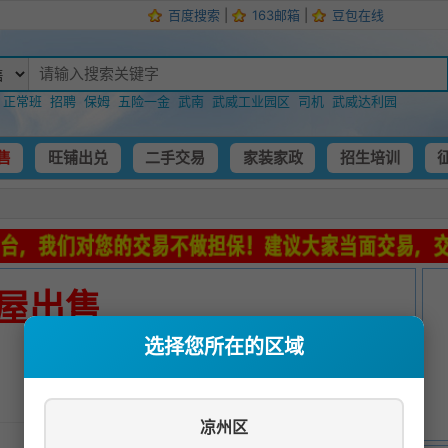
百度搜索
|
163邮箱
|
豆包在线
：
正常班
招聘
保姆
五险一金
武南
武威工业园区
司机
武威达利园
售
旺铺出兑
二手交易
家装家政
招生培训
屋出售
选择您所在的区域
发布时间：
2026-04-16 00:22:10
凉州区