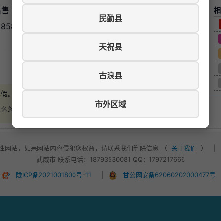
出售（毛坯），三室两厅一卫一厨，南北通透，建筑面积约
相
民勤县
858。
天祝县
游览数：157
古浪县
真假。
如有损失，本站概不负责
。
市外区域
怎么忽悠，不要轻易付款！
性网站，如果网站内容侵犯您权益，请联系我们删除信息 （
关于我们
）
|
武威市 联系电话：18793530081 QQ：1797217666
陇ICP备2021001800号-11
|
甘公网安备62060202000477号