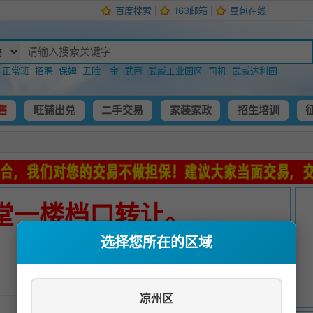
百度搜索
|
163邮箱
|
豆包在线
：
正常班
招聘
保姆
五险一金
武南
武威工业园区
司机
武威达利园
售
旺铺出兑
二手交易
家装家政
招生培训
堂一楼档口转让。
选择您所在的区域
发布时间：
2026-05-25 08:35:47
凉州区