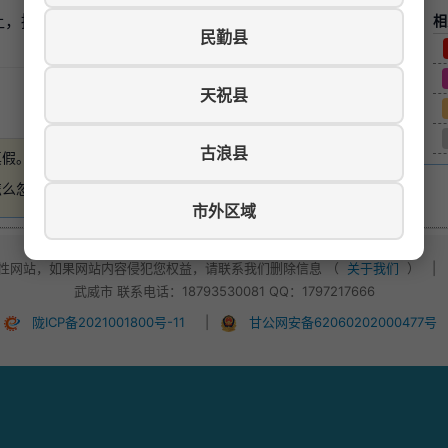
让，接受即可经营，转让费面议！
相
民勤县
天祝县
游览数：83
古浪县
真假。
如有损失，本站概不负责
。
怎么忽悠，不要轻易付款！
市外区域
性网站，如果网站内容侵犯您权益，请联系我们删除信息 （
关于我们
）
|
武威市 联系电话：18793530081 QQ：1797217666
陇ICP备2021001800号-11
|
甘公网安备62060202000477号