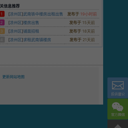
关信息推荐
1
[
凉州区
]
武南铁中楼房出租出售
发布于
19小时前
2
[
凉州区
]
楼房出售
发布于
15天前
3
[
凉州区
]
铺面招租
发布于
18天前
4
[
凉州区
]
求租武南镇楼房
发布于
21天前
更新网站地图