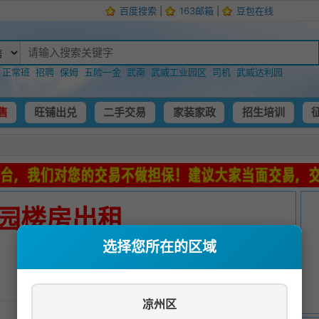
百度搜索
|
163邮箱
|
豆包在线
：
正常班
招聘
保姆
五险一金
武南
武威工业园区
司机
武威达利园
售
旺铺出兑
二手交易
家装家政
招生培训
园楼房出租
选择您所在的区域
发布时间：
2022-05-06 09:13:25
凉州区