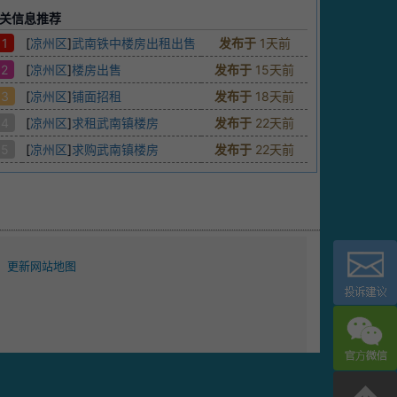
关信息推荐
1
[
凉州区
]
武南铁中楼房出租出售
发布于
1天前
2
[
凉州区
]
楼房出售
发布于
15天前
3
[
凉州区
]
铺面招租
发布于
18天前
4
[
凉州区
]
求租武南镇楼房
发布于
22天前
5
[
凉州区
]
求购武南镇楼房
发布于
22天前
更新网站地图