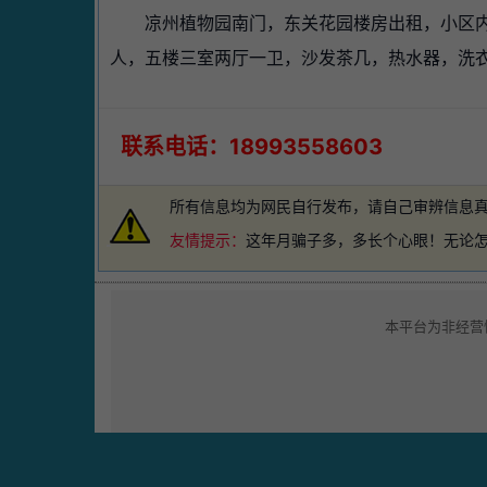
凉州植物园南门，
东关花园楼房出租，
小区
人，五楼三室两厅一卫，沙发茶几，热水器，洗
联系电话：18993558603
所有信息均为网民自行发布，请自己审辨信息
友情提示：
这年月骗子多，多长个心眼！无论
本平台为非经营