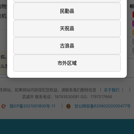
内物业好，交通方便，室内家电家具齐全，希望租居家之
相
民勤县
衣机，电冰箱，燃气灶等设施俱全。
天祝县
游览数：873
古浪县
真假。
如有损失，本站概不负责
。
市外区域
怎么忽悠，不要轻易付款！
性网站，如果网站内容侵犯您权益，请联系我们删除信息 （
关于我们
）
|
武威市 联系电话：18793530081 QQ：1797217666
陇ICP备2021001800号-11
|
甘公网安备62060202000477号