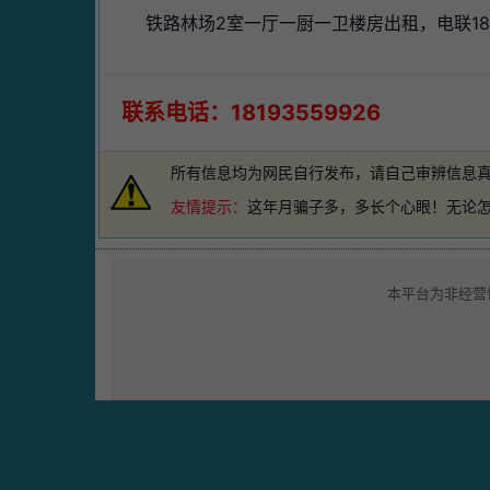
铁路林场2室一厅一厨一卫楼房出租，电联1819
联系电话：18193559926
所有信息均为网民自行发布，请自己审辨信息
友情提示：
这年月骗子多，多长个心眼！无论
本平台为非经营