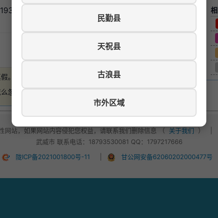
3559926
相
民勤县
天祝县
游览数：571
古浪县
真假。
如有损失，本站概不负责
。
怎么忽悠，不要轻易付款！
市外区域
性网站，如果网站内容侵犯您权益，请联系我们删除信息 （
关于我们
）
|
武威市 联系电话：18793530081 QQ：1797217666
陇ICP备2021001800号-11
|
甘公网安备62060202000477号