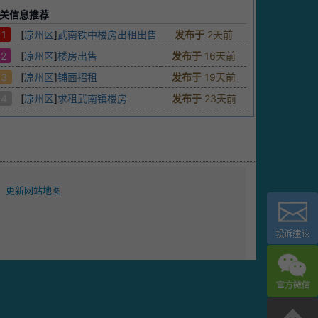
关信息推荐
1
[
凉州区
]
武南铁中楼房出租出售
发布于
2天前
2
[
凉州区
]
楼房出售
发布于
16天前
3
[
凉州区
]
铺面招租
发布于
19天前
4
[
凉州区
]
求租武南镇楼房
发布于
23天前
更新网站地图