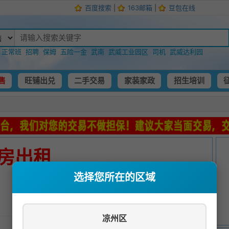
百度搜索
|
163邮箱
|
豆包在线
：
正常班
招聘
保姆
五险一金
武南
武威工业园区
司机
武威达利园
售
旺铺出兑
二手交易
家装家政
招生培训
房出租
选择您所在的区域
发布时间：
2024-06-24 13:28:04
凉州区