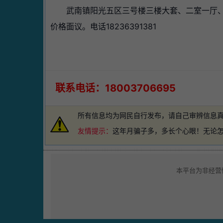
武南镇阳光五区三号楼三楼大套、二室一厅、 
价格面议。电话18236391381
联系电话：18003706695
所有信息均为网民自行发布，请自己审辨信息
友情提示：
这年月骗子多，多长个心眼！无论
本平台为非经营