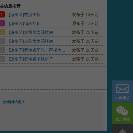
关信息推荐
1
[
凉州区
]
楼房出售
发布于
14天前
2
[
凉州区
]
铺面招租
发布于
17天前
3
[
凉州区
]
求租武南镇楼房
发布于
20天前
4
[
凉州区
]
求购武南镇楼房
发布于
20天前
5
[
凉州区
]
武南镇阳光一区楼房出租
发布于
20天前
6
[
凉州区
]
武南镇求租房子
发布于
29天前
更新网站地图