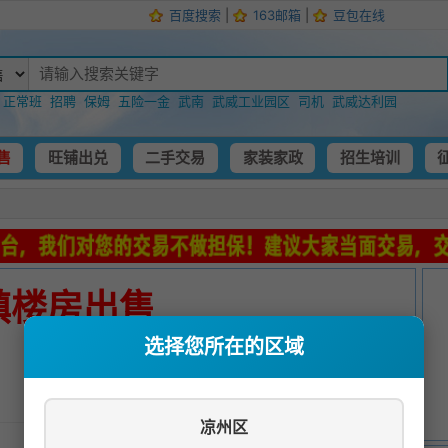
百度搜索
|
163邮箱
|
豆包在线
：
正常班
招聘
保姆
五险一金
武南
武威工业园区
司机
武威达利园
售
旺铺出兑
二手交易
家装家政
招生培训
镇楼房出售
选择您所在的区域
发布时间：
2023-08-22 23:26:10
凉州区