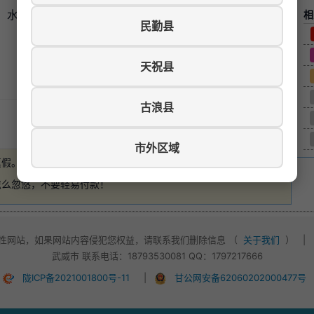
水*电*暖*天然气*冰箱*太阳能热水器*沙发家具齐全，
相
民勤县
天祝县
古浪县
游览数：1111
市外区域
真假。
如有损失，本站概不负责
。
怎么忽悠，不要轻易付款！
性网站，如果网站内容侵犯您权益，请联系我们删除信息 （
关于我们
）
|
武威市 联系电话：18793530081 QQ：1797217666
陇ICP备2021001800号-11
|
甘公网安备62060202000477号