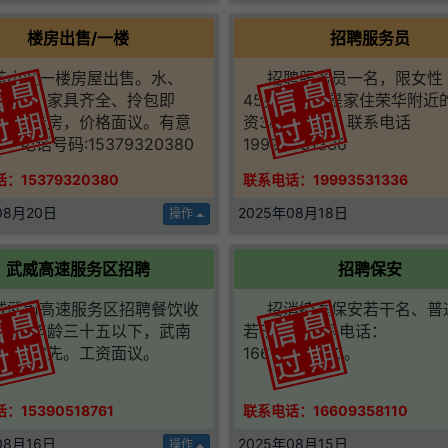
楼房出售/一楼
招聘服务员
苑小区一楼房屋出售。水、
招聘服务员一名，限女性（
、气、家具齐全、拎包即
45岁）最好是家住荣华附近
现场看房，价格面议。有意
资3800左右，联系电话
 电话号码:15379320380
19993531336
：15379320380
联系电话：19993531336
08月20日
2025年08月18日
操作
武威高速服务区招聘
招聘保安
威武南高速服务区招聘餐饮收
招消控室保安若干名、普
名，年龄三十五以下，武南
若干名。联系电话：
住者优先。工资面议。
16609358110。
：15390518761
联系电话：16609358110
08月16日
2025年08月15日
操作