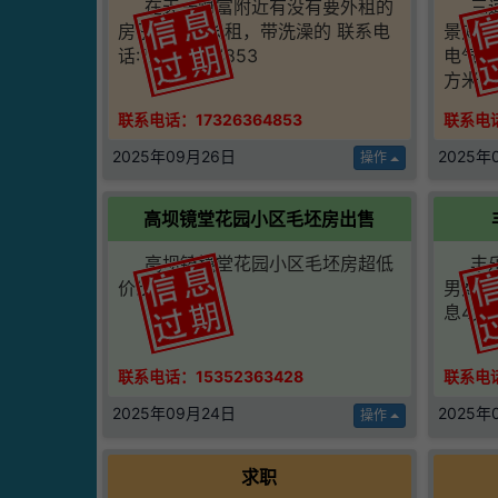
在天一财富附近有没有要外租的
三
房子单间，长租，带洗澡的 联系电
景对面
话:17326364853
电气暖
方米，联
联系电话：17326364853
联系电话
2025年09月26日
2025年
操作
高坝镜堂花园小区毛坯房出售
高坝镇镜堂花园小区毛坯房超低
丰
价出售，
男女不
息4天，
联系电话：15352363428
联系电话
2025年09月24日
2025年
操作
求职