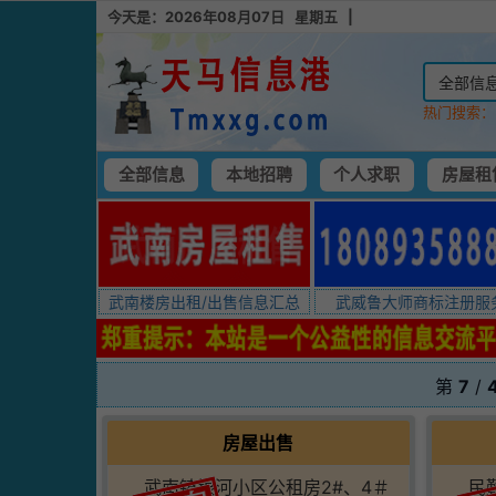
今天是：2026年08月07日 星期五 |
热门搜索
全部信息
本地招聘
个人求职
房屋租
武南楼房出租/出售信息汇总
武威鲁大师商标注册服
第
7
/
房屋出售
武南镇银河小区公租房2#、4＃
民