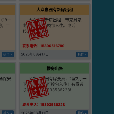
大众嘉园有新房出租
18—
大众嘉园新房出租，带家具家
的，工
电，热水器，领包入住。电话
15390516789
联系电话：15390516789
2025年08月17日
操作
操作
楼房出售
通保安
民生百合园有房要卖，2室2厅一
卫，精装修，可拎包入住！有意者
联系本人，15393536228!
联系电话：15393536228
2025年08月11日
操作
操作