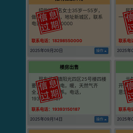
招做饭一名女士35岁一55岁，
民
做二个人的饭，地址新城区，联系
一位，工
电话18298550000
联系电话：18298550000
联系电话
2025年09月20日
2025年
操作
楼房出售
现有武南镇阳光四区25号楼四楼
元
要出售，水，电，暖，天然气齐
开始，
全，有意者联系。电话，
意思的
19393150187
联系电话：19393150187
联系电话
2025年09月14日
2025年
操作