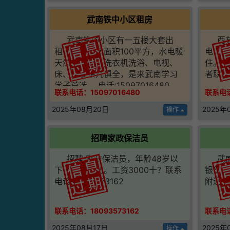
武南铁中小区租房
武南铁中小区有一五楼大套出
西
租，二室一厅面积100平方，水电暖
电、暖
天然气齐全，洗衣机洗浴、电视、
住。可
床、沙发茶几俱全，是来武南学习
者联系：
学子首选。 电话:15097016480
联系电话：15097016480
联系电话
2025年08月20日
2025年
操作
招聘家政保洁员
招聘 家政保洁员，年龄48岁以
武
下，手脚麻利。工资3000十？联系
银员一
电话18093573162
附近居
联系电话：18093573162
联系电话
2025年08月17日
2025年
操作