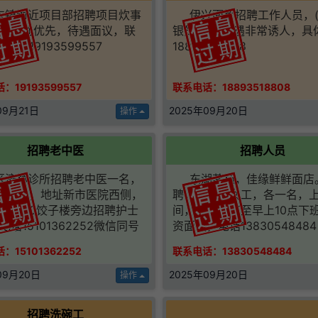
东镇附近项目部招聘项目炊事
伊兴面片招聘工作人员，
，男性优先，待遇面议，联
银员一名)待遇非常诱人，具
经理 19193599557
18893518808
：19193599557
联系电话：18893518808
09月21日
2025年09月20日
操作
招聘老中医
招聘人员
区济林诊所招聘老中医一名，
东湖茗苑，佳缘鲜鲜面店
士2名，地址新市医院西侧，
聘，男工，女工，各一名，
路年30饺子楼旁边招聘护士
间，凌晨两点至早上10点下
话15101362252微信同号
资面议，电话13830548484
：15101362252
联系电话：13830548484
09月20日
2025年09月20日
操作
招聘洗碗工