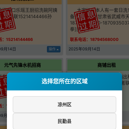
勤街西口乐瑶王厨招洗碗阿姨
大家好！本人有一套日洗1
资电联15214144466孙
备），设备在甘肃省武威市
18794568000-18709
拳][抱拳]
：15214144466
联系电话：18794568000
09月14日
2025年09月14日
操作
元气先锋水机招商
商铺出租
气先锋焕能鲜活水全市招商已
​盛世欧景一号楼下商铺出
选择您所在的区域
轻资产创业，平台可靠。有
边幼儿园停车方便，有意者
老板请电联18794570096孙
☎13629358888
凉州区
：18794570096
联系电话：13629358888
09月12日
2025年09月12日
操作
民勤县