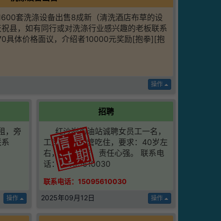
600套洗涤设备出售8成新（清洗酒店布草的设
天祝县，如有同行或对洗涤行业感兴趣的老板联系
350370具体价格面议，介绍者10000元奖励[抱拳][抱
操作
招聘
租，旁
红沙岗加油站诚聘女员工一名，
联系
工资4500，管吃住，要求：40岁左
右，吃苦耐劳，责任心强。 联系电
话：15095610030
联系电话：15095610030
2025年09月12日
操作
操作