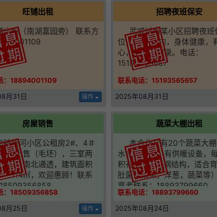
旺铺出租
招聘夜班保安
铺出租（南湖嘉园旁） 联系方
武威城西某小区招聘夜班
894001109
位，56岁以内，身体健康，
心，无犯罪记录。电话：
15193565657
：18894001109
联系电话：15193565657
08月31日
2025年08月31日
操作
房屋销售
蔬菜大棚出租
南镇银河小区公租房2#、4＃
本合作社有20个蔬菜大
楼盘出售（毛坯），三室两
水电路三通，有供暖设备，
一厨，南北通透，建筑面积
积有800平，钢结构，适合
0㎡一114㎡，欢迎惠顾！联系
肚菌，辣椒，洋葱，蔬菜等
8509356858。
意者联系：18893799660
：18509356858
联系电话：18893799660
08月25日
2025年08月24日
操作