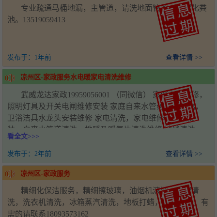
专业疏通马桶地漏，主管道，请洗地面管道，清理化粪
池。13519059413
发布于：
1年前
查看详情 >>
凉州区-家政服务水电暖家电清洗维修
武威龙达家政19959056001 （同微信） 家庭电路维修，
照明灯具及开关电闸维修安装 家庭自来水管维修及测漏，
卫浴洁具水龙头安装维修 家电清洗，家电维修，家电安
装，自来水管道清洗，地暖及暖气片清洗维修 地毯清洗，
看全文>>>
沙发清洗，地板打蜡，家具打蜡 家政保洁（开荒保洁）擦
玻璃，室内甲醛检测，消除甲醛 承接：净水机安装维修、
发布于：
2年前
查看详情 >>
灯具安装维修、门锁安装、卫浴安装水龙头换新、太阳能安
凉州区-家政服务
装维修、油烟机、空调、洗衣机、热水器、壁挂炉、饮水机
等家电安装维修清洗，地暖、暖气片、自来水管道清洗维修
精细化保洁服务，精细擦玻璃，油烟机清洗，空调清
及马桶地漏下水管道疏通服
洗，洗衣机清洗，冰箱蒸汽清洗，地板打蜡，整理收纳。有
需的请联系18093573162