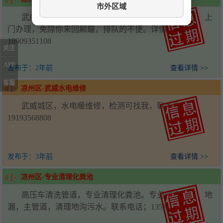
市外区域
武威电信千兆宽带存费送费，免费办理，一个电话，上
门办理，免除你来回颠簸，排队的不便。详情联系
18909351108
关注
APP
发布于：
2年前
查看详情 >>
客服
凉州区-武威水电维修
武威城区，水电暖维修，检测可找我，联系电话：
19193568808
发布于：
3年前
查看详情 >>
凉州区-专业清理化粪池
高压车清洗管道，专业清理化粪池。专业疏通马桶，地
漏，主管道，清理地沟污水。联系电话；13519059413