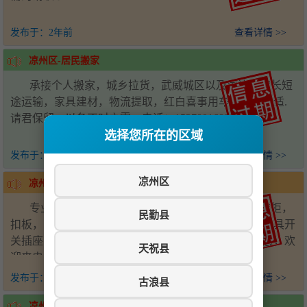
发布于：
2年前
查看详情 >>
凉州区-居民搬家
承接个人搬家，城乡拉货，武威城区以及周边乡镇长短
途运输，家具建材，物流提取，红白喜事用车。价位合适.
请君保留，以备不时之需，电话：15378016899
选择您所在的区域
发布于：
2年前
查看详情 >>
凉州区
凉州区-青萌装饰
专业木工承接工装，家装，吊顶，隔断，厨柜，衣柜，
民勤县
扣板，门套等，专业水电师傅承接，电路维修，安装灯具开
关插座，上水改造，维修，换各种水盆龙头，价格优惠，欢
天祝县
迎来电。
发布于：
2年前
查看详情 >>
古浪县
凉州区-武威电信千兆宽带