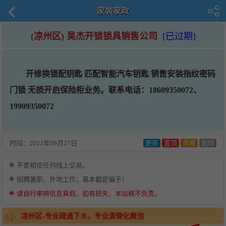
家装家政
(凉州区) 昊杰开锁锁具销售公司
[已过期]
开修换锁配钥匙 匹配智能汽车钥匙 销售安装指纹密码
门锁 无损开启保险柜业务。联系电话：18609350072、
19909350072
时间：
2022年09月27日
更新
置顶
举报
删除
🌟 不要相信任何线上交易。
🌟 招聘兼职、外地工作，基本都是骗子！
🌟 请自行审辨信息真假，如有损失，本站概不负责。
凉州区-专业疏通下水，专业清理化粪池