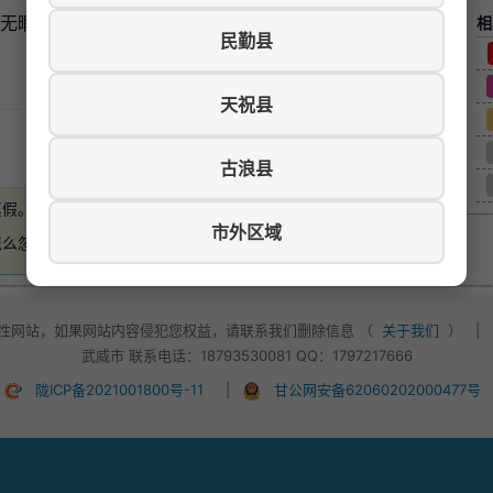
，无暇顾及，营业中带技术客源稳定，配备齐全，接手即可
相
民勤县
天祝县
游览数：330
古浪县
真假。
如有损失，本站概不负责
。
市外区域
怎么忽悠，不要轻易付款！
性网站，如果网站内容侵犯您权益，请联系我们删除信息 （
关于我们
）
|
武威市 联系电话：18793530081 QQ：1797217666
陇ICP备2021001800号-11
|
甘公网安备62060202000477号