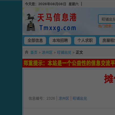
今天是：2026年08月08日 星期六 |
热门搜索
全部信息
本地招聘
个人求职
房屋租
首页
>
凉州区
>
旺铺出兑
>
正文
摊
信息编号：2326 |
凉州区
|
旺铺出兑