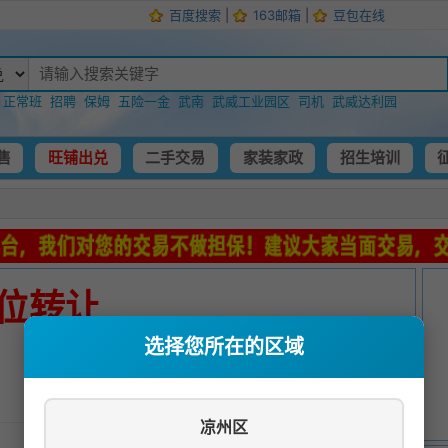
百度搜索
|
163邮箱
|
豆包在线
：
正常班
招聘
保姆
五险一金
武南
武威工业园区
司机
武威达利园
售
旺铺出兑
二手交易
家装家政
招生培训
位转让
选择您所在的区域
发布时间：
2025-07-30 03:42:32
凉州区