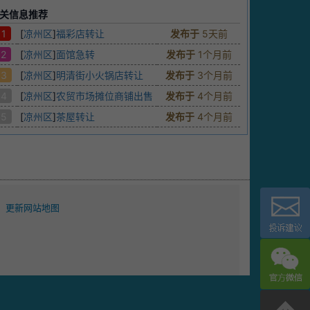
关信息推荐
1
[
凉州区
]
福彩店转让
发布于
5天前
2
[
凉州区
]
面馆急转
发布于
1个月前
3
[
凉州区
]
明清街小火锅店转让
发布于
3个月前
4
[
凉州区
]
农贸市场摊位商铺出售
发布于
4个月前
5
[
凉州区
]
茶屋转让
发布于
4个月前
更新网站地图