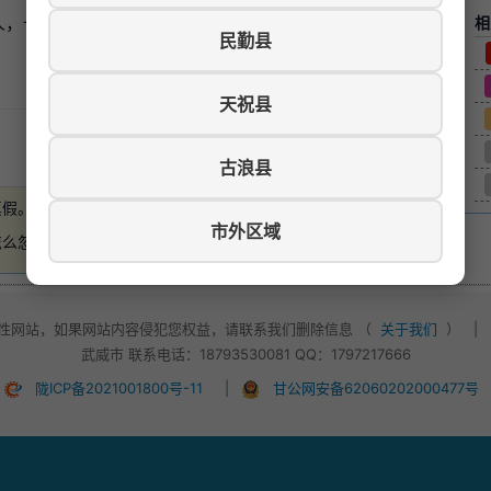
十斤的水果包装，12个小时，150元，下班付红包 180
相
民勤县
天祝县
游览数：469
古浪县
真假。
如有损失，本站概不负责
。
市外区域
怎么忽悠，不要轻易付款！
性网站，如果网站内容侵犯您权益，请联系我们删除信息 （
关于我们
）
|
武威市 联系电话：18793530081 QQ：1797217666
陇ICP备2021001800号-11
|
甘公网安备62060202000477号