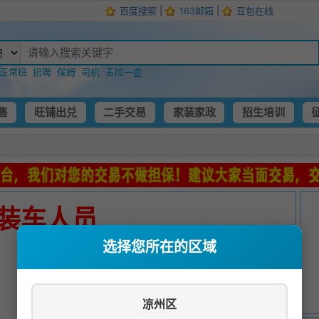
百度搜索
|
163邮箱
|
豆包在线
正常班
招聘
保姆
司机
五险一金
售
旺铺出兑
二手交易
家装家政
招生培训
装车人员
选择您所在的区域
发布时间：
2025-05-12 06:34:04
凉州区