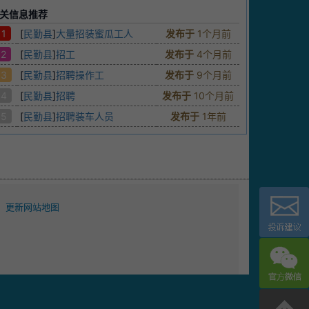
关信息推荐
1
[
民勤县
]
大量招装蜜瓜工人
发布于
1个月前
2
[
民勤县
]
招工
发布于
4个月前
3
[
民勤县
]
招聘操作工
发布于
9个月前
4
[
民勤县
]
招聘
发布于
10个月前
5
[
民勤县
]
招聘装车人员
发布于
1年前
更新网站地图