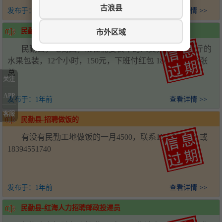
古浪县
发布于：
11个月前
查看详情 >>
民勤县-招聘装车人员
市外区域
民勤县，电商园，现在需要装车的人员，十人，十斤的
水果包装，12个小时，150元，下班付红包 18009356277张
总
关注
APP
发布于：
1年前
查看详情 >>
客服
民勤县-招聘做饭的
有没有民勤工地做饭的一月4500，联系15739609301或
18394551740
发布于：
1年前
查看详情 >>
民勤县-红海人力招聘邮政投递员