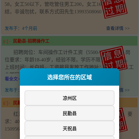
58，女工50以下，管吃管住男工200，女工16O，工资月
结，非诚勿扰，联系方式田先生13993508060
发布于：
4个月前
查看详情 >>
民勤县-招聘操作工
招聘岗位：车间操作工计件工资（5500-7500元/月）岗
位要求：年龄18-40岁，经验不限，学历不限，性别不限。
上班时间：长白班，工资按月发放工作地址：民勤县城东工
业园区联系电话：18209353375
选择您所在的区域
看全文>>>
发布于：
9个月前
查看详情 >>
凉州区
民勤县-招聘
民勤县
红沙岗加油站诚聘女员工一名，工资4500，管吃住，要
求：40岁左右，吃苦耐劳，责任心强。 联系电话：
天祝县
15095610030