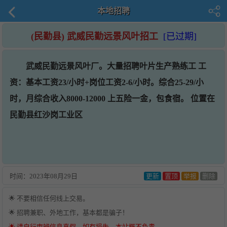
本地招聘
(民勤县) 武威民勤远景风叶招工
[已过期]
武威民勤远景风叶厂。大量招聘叶片生产熟练工 工
资：基本工资23/小时+岗位工资2-6/小时。综合25-29/小
时，月综合收入8000-12000 上五险一金，包食宿。 位置在
民勤县红沙岗工业区
时间：
2023年08月29日
更新
置顶
举报
删除
🌟 不要相信任何线上交易。
🌟 招聘兼职、外地工作，基本都是骗子！
🌟 请自行审辨信息真假，如有损失，本站概不负责。