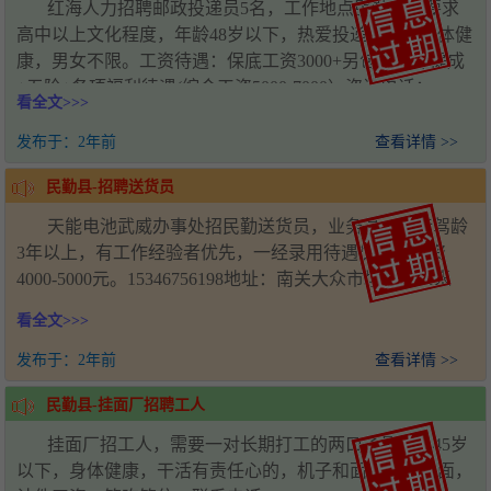
红海人力招聘邮政投递员5名，工作地点民勤县。要求
高中以上文化程度，年龄48岁以下，热爱投递工作，身体健
康，男女不限。工资待遇：保底工资3000+另包含计件提成
+五险+各项福利待遇(综合工资5000-7000）咨询电话：
看全文>>>
19968544307
发布于：
2年前
查看详情 >>
民勤县-招聘送货员
天能电池武威办事处招民勤送货员，业务员，实际驾龄
3年以上，有工作经验者优先，一经录用待遇优厚，工资
4000-5000元。15346756198地址：南关大众市场向东28米
看全文>>>
发布于：
2年前
查看详情 >>
民勤县-挂面厂招聘工人
挂面厂招工人，需要一对长期打工的两口子最好，45岁
以下，身体健康，干活有责任心的，机子和面，机子搓面，