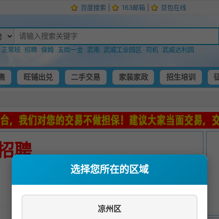
百度搜索
|
163邮箱
|
豆包在线
：
正常班
招聘
保姆
五险一金
武南
武威工业园区
司机
武威达利园
售
旺铺出兑
二手交易
家装家政
招生培训
招聘
选择您所在的区域
发布时间：
2026-03-31 12:17:16
凉州区