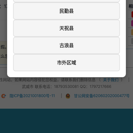
7326369204
相
民勤县
天祝县
游览数：827
古浪县
真假。
如有损失，本站概不负责
。
怎么忽悠，不要轻易付款！
市外区域
性网站，如果网站内容侵犯您权益，请联系我们删除信息 （
关于我们
）
|
武威市 联系电话：18793530081 QQ：1797217666
陇ICP备2021001800号-11
|
甘公网安备62060202000477号