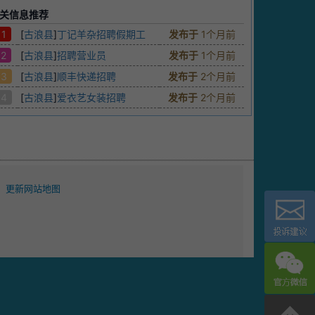
关信息推荐
1
[
古浪县
]
丁记羊杂招聘假期工
发布于
1个月前
2
[
古浪县
]
招聘营业员
发布于
1个月前
3
[
古浪县
]
顺丰快递招聘
发布于
2个月前
4
[
古浪县
]
爱衣艺女装招聘
发布于
2个月前
更新网站地图