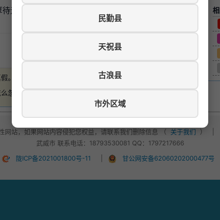
面谈！ 联系电话：13830595255
相
民勤县
天祝县
游览数：913
古浪县
真假。
如有损失，本站概不负责
。
怎么忽悠，不要轻易付款！
市外区域
性网站，如果网站内容侵犯您权益，请联系我们删除信息 （
关于我们
）
|
武威市 联系电话：18793530081 QQ：1797217666
陇ICP备2021001800号-11
|
甘公网安备62060202000477号