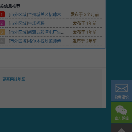
关信息推荐
1
[
市外区域
]
兰州城关区招聘木工
发布于
3个月前
2
[
市外区域
]
牛场招聘
发布于
1年前
3
[
市外区域
]
新疆五彩湾电厂生活区招聘人员
发布于
1年前
4
[
市外区域
]
格尔木找炒菜师傅
发布于
2年前
更新网站地图