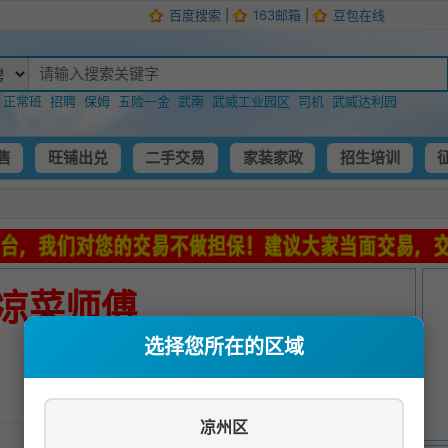
百度搜索
|
163邮箱
|
豆包在线
：
正常班
招聘
保姆
五险一金
武南
武威工业园区
司机
武威达利园
售
旺铺出兑
二手交易
家装家政
招生培训
凉菜师傅
选择您所在的区域
发布时间：
2023-08-18 04:42:04
凉州区