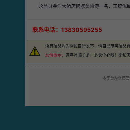
永昌县金汇大酒店聘凉菜师傅一名，工资优厚待遇
联系电话：13830595255
所有信息均为网民自行发布，请自己审辨信息
友情提示：
这年月骗子多，多长个心眼！无论
本平台为非经营