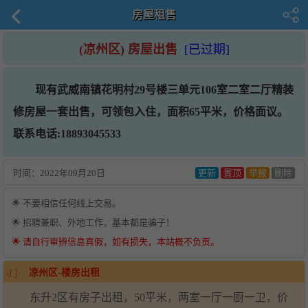
房屋租售
(凉州区) 房屋出售
[已过期]
现有武威南镇花明村29号楼三单元106室二室二厅精装
修房屋一套出售，可领包入住，面积65平米，价格面议。
联系电话:18893045533
时间：
2022年09月20日
更新
置顶
举报
删除
🌟 不要相信任何线上交易。
🌟 招聘兼职、外地工作，基本都是骗子！
🌟 请自行审辨信息真假，如有损失，本站概不负责。
凉州区-楼房出租
东升2区有房子出租，50平米，两室一厅一厨一卫，价