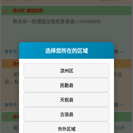
凉州区-铺面招租
新关有一处铺面出租有意者拨13109458656
选择您所在的区域
发布于：
20天前
查看详情 >>
凉州区-求租武南镇楼房
凉州区
求租：本人需在武南镇铁二小附近租一套四楼以下住
房，有房源者请电话联系18193570112。
民勤县
天祝县
发布于：
23天前
查看详情 >>
古浪县
凉州区-求购武南镇楼房
谁家有武南镇出售的一二楼，可以联系我15390515328
市外区域