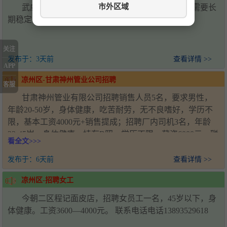
市外区域
武威万达广场招聘川湘菜炒锅两名，配菜两名，需要长
期稳定，要求技术过硬，联系电话19958567158
关注
发布于：
3天前
查看详情 >>
APP
凉州区-甘肃神州管业公司招聘
客服
甘肃神州管业有限公司招聘销售人员5名，要求男性，
年龄20-50岁，身体健康，吃苦耐劳，无不良嗜好，学历不
限，基本工资4000元+销售提成；招聘厂内司机3名，年龄
22-45岁，身体健康，持有B照，学历不限，薪资6000元。联
看全文>>>
系人：王经理，电话：18993571920，工作地址：甘肃省武
威市凉州区新能源产业园
发布于：
6天前
查看详情 >>
凉州区-招聘女工
今朝二区程记面皮店，招聘女员工一名，45岁以下，身
体健康。工资3600—4000元。 联系电话电话13893529618