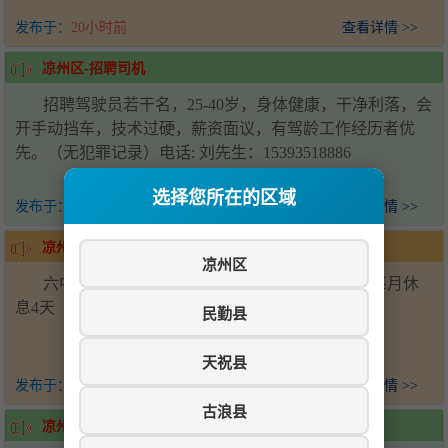
发布于：
20小时前
查看详情 >>
凉州区-招聘司机
招聘驾驶员若干名，25-40岁，身体健康，干净利落，会
开手动挡车，技术过硬，薪资面议，有驾龄工作经历者优
先。（无犯罪记录）电话: 刘先生：15393518886
选择您所在的区域
发布于：
21小时前
查看详情 >>
凉州区-招聘帮厨
凉州区
六中学校食堂招聘后厨帮厨2名，会压面优先，每月休
息4天（上六休一）工资面议-电话15393538881
民勤县
天祝县
发布于：
1天前
查看详情 >>
古浪县
凉州区-招聘