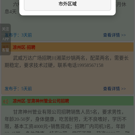
市外区域
六中学校食堂招聘后厨帮厨2名，会压面优先，每月休
息4天（上六休一）工资面议-电话15393538881
关注
发布于：
3天前
查看详情 >>
APP
凉州区-招聘
客服
武威万达广场招聘川湘菜炒锅两名，配菜两名，需要长
期稳定，要求技术过硬，联系电话19958567158
发布于：
5天前
查看详情 >>
凉州区-甘肃神州管业公司招聘
甘肃神州管业有限公司招聘销售人员5名，要求男性，
年龄20-50岁，身体健康，吃苦耐劳，无不良嗜好，学历不
限，基本工资4000元+销售提成；招聘厂内司机3名，年龄
22-45岁，身体健康，持有B照，学历不限，薪资6000元。联