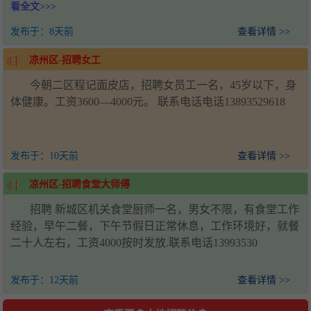
看全文>>>
系人：王经理，电话：18993571920，工作地址：甘肃省武
威市凉州区新能源产业园
发布于：
8天前
查看详情 >>
凉州区-招聘女工
今朝二区程记面皮店，招聘女员工一名，45岁以下，身
体健康。工资3600—4000元。 联系电话电话13893529618
发布于：
10天前
查看详情 >>
凉州区-招聘食堂大师傅
招聘 新城区机关食堂厨师一名，男女不限，有食堂工作
经验，早午二餐，下午节假日正常休息，工作环境好，就餐
二十人左右，工资4000按时发放.联系电话13993530
发布于：
12天前
查看详情 >>