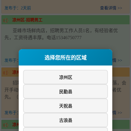
发布于：
2天前
查看详情 >>
凉州区-招聘男工
亚峰市场鲜肉店，招聘男工作人员1名，有经验者优
先，工资待遇丰厚。电话15346750777
选择您所在的区域
发布于：
3天前
查看详情 >>
凉州区-招聘司机
凉州区
招聘驾驶员若干名，25-40岁，身体健康，干净利落，会
开手动挡车，技术过硬，薪资面议，有驾龄工作经历者优
民勤县
先。（无犯罪记录）电话: 刘先生：15393518886
天祝县
发布于：
3天前
查看详情 >>
古浪县
凉州区-招聘帮厨