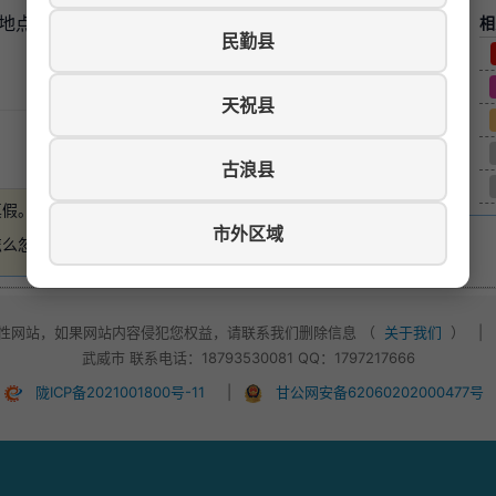
地点:天一财富广场今禧婚嫁馆，工资待遇:面议，联系电
相
民勤县
天祝县
游览数：955
古浪县
真假。
如有损失，本站概不负责
。
市外区域
怎么忽悠，不要轻易付款！
性网站，如果网站内容侵犯您权益，请联系我们删除信息 （
关于我们
）
|
武威市 联系电话：18793530081 QQ：1797217666
陇ICP备2021001800号-11
|
甘公网安备62060202000477号