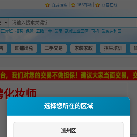
百度搜索
|
163邮箱
|
豆包在线
：
正常班
招聘
保姆
五险一金
武南
武威工业园区
司机
武威达利园
售
旺铺出兑
二手交易
家装家政
招生培训
聘化妆师
选择您所在的区域
发布时间：
2022-08-14 05:29:57
凉州区