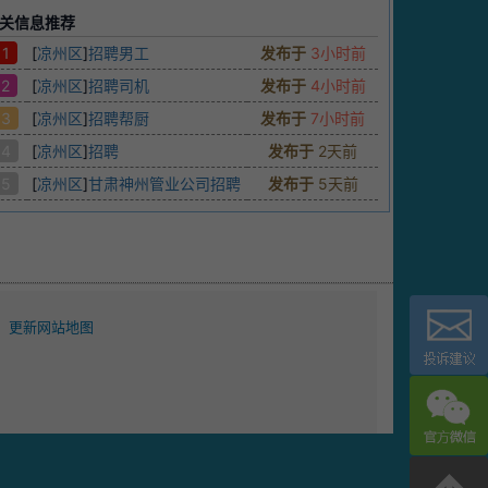
关信息推荐
1
[
凉州区
]
招聘男工
发布于
3小时前
2
[
凉州区
]
招聘司机
发布于
4小时前
3
[
凉州区
]
招聘帮厨
发布于
7小时前
4
[
凉州区
]
招聘
发布于
2天前
5
[
凉州区
]
甘肃神州管业公司招聘
发布于
5天前
更新网站地图