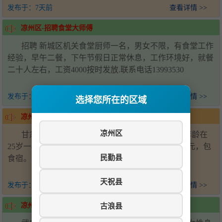
发布于：
7天前
查看详情 >>
凉州区-招聘食堂大师傅
招聘 新城区机关食堂厨师一名，男女不限，有食堂工作
经验，早午二餐，下午节假日正常休息，工作环境好，就餐
二十人左右，工资4000按时发放.联系电话13993530
发布于：
8天前
查看详情 >>
选择您所在的区域
凉州区-招聘司机
凉州区
甘肃神州管业有限公司招聘罐车司机1名，要求年龄在
25岁一45岁之间，B照以上，会开装载机。工资6000元，包
民勤县
食宿。联系电话18993571920
天祝县
发布于：
11天前
查看详情 >>
古浪县
凉州区-武威金都国际大酒店招聘