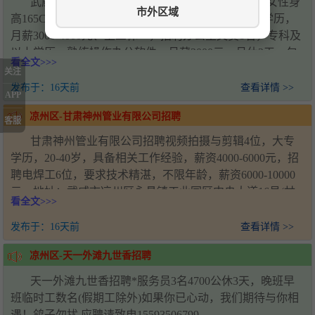
武威金都国际大酒店招聘前台收银若干名，要求女性身
市外区域
高165CM以上、25-35岁、形象气质佳、专科及以上学历，
月薪3000-4000元、上三休一，招聘办公室文员1名，专科及
以上学历，熟练操作办公软件，月薪3000元、月休2天、包
看全文>>>
吃包住，招聘客房服务员若干名，要求50岁以下女性、普通
关注
话标准，早8点到晚6点半上下班，月薪3000-4000元、月休2
发布于：
16天前
查看详情 >>
APP
天、包吃包住，招聘专职夜班客房服务员1名，工作时段18
凉州区-甘肃神州管业有限公司招聘
点至次日8点，月薪2200元、月休2天、包吃包住，招聘消控
客服
员1名，需持初级消控证，月薪3300元、月休2天、包吃包
甘肃神州管业有限公司招聘视频拍摄与剪辑4位，大专
住，招聘库管2名，年龄35-40岁、男女不限，月薪3000元、
学历，20-40岁，具备相关工作经验，薪资4000-6000元，招
月休2天、包吃包住，招聘司机1名，持有C1及以上驾驶
聘电焊工6位，要求技术精湛，不限年龄，薪资6000-10000
证，月薪3300元、月休2天、包吃包住，地址：甘肃省武威
元，地址：武威市凉州区永昌镇工业园区中央大道16号(甘
看全文>>>
市凉州区民勤路2016号（交警大队对面），电话：张女士
肃神州管业)，电话：王经理18993571920，不添加微信，仅
18909359774、李先生15101398999
可电话联系
发布于：
16天前
查看详情 >>
凉州区-天一外滩九世香招聘
天一外滩九世香招聘*服务员3名4700公休3天，晚班早
班临时工数名(假期工除外)如果你已心动，我们期待与你相
遇！鸽子勿扰 应聘请致电15593506799