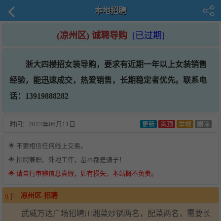
本地招聘
(凉州区) 诚聘导购
[已过期]
浙大四楼招女装导购，要求有近期一年以上女装销售
经验，能迅速成交，热爱销售，长期稳定者优先。联系电
话：13919888282
时间：
2022年06月11日
更新
置顶
举报
删除
🌟 不要相信任何线上交易。
🌟 招聘兼职、外地工作，基本都是骗子！
🌟 请自行审辨信息真假，如有损失，本站概不负责。
凉州区-招聘
武威万达广场招聘川湘菜炒锅两名，配菜两名，需要长