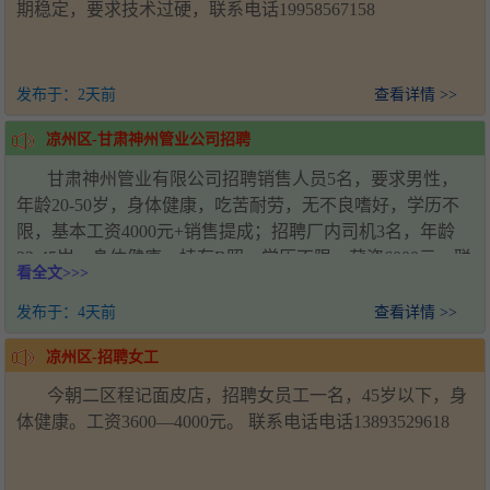
期稳定，要求技术过硬，联系电话19958567158
发布于：
2天前
查看详情 >>
凉州区-甘肃神州管业公司招聘
甘肃神州管业有限公司招聘销售人员5名，要求男性，
年龄20-50岁，身体健康，吃苦耐劳，无不良嗜好，学历不
限，基本工资4000元+销售提成；招聘厂内司机3名，年龄
22-45岁，身体健康，持有B照，学历不限，薪资6000元。联
看全文>>>
系人：王经理，电话：18993571920，工作地址：甘肃省武
威市凉州区新能源产业园
发布于：
4天前
查看详情 >>
凉州区-招聘女工
今朝二区程记面皮店，招聘女员工一名，45岁以下，身
体健康。工资3600—4000元。 联系电话电话13893529618