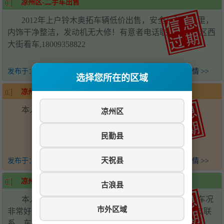
凉州区-二手车出售
2012年上户铃木奥拓车辆低价出售，安全行驶10公里，
内饰干净整洁，发动机无大修！有意者电话联系，凉州区西
大街看车,18009358822
发布于：
1年前
查看详情 >>
选择您所在的区域
凉州区-二手车转让
本人有一辆二手车转让,15393506986
凉州区
民勤县
天祝县
发布于：
1年前
查看详情 >>
凉州区-二手车出售
古浪县
本人有一辆现代新胜达私家车出售，18年底上牌，车况
市外区域
非常好，7座高配版本，现急用钱出售，需要买车的朋友联
系，车在武威，随时看车，18694143888二手贩子勿扰