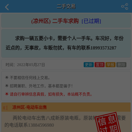
二手交易
(凉州区) 二手车求购
[已过期]
求购一辆五菱小卡，需要个人一手车。车况好，年份
近点的，无事故，车贩勿扰，有车的联系18993573287
时间：
2022年05月27日
更新
置顶
举报
删除
🌟 不要相信任何线上交易。
🌟 招聘兼职、外地工作，基本都是骗子！
🌟 请自行审辨信息真假，如有损失，本站概不负责。
凉州区-电动车出售
两轮电动车出售八成新原装电瓶，原装轮胎正兴的需要
的电话联系13884596980