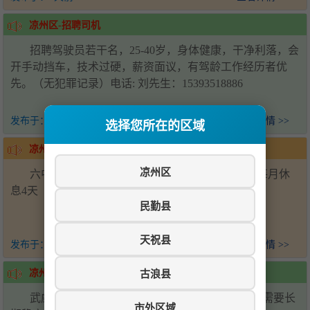
凉州区-招聘司机
招聘驾驶员若干名，25-40岁，身体健康，干净利落，会
开手动挡车，技术过硬，薪资面议，有驾龄工作经历者优
先。（无犯罪记录）电话: 刘先生：15393518886
发布于：
1天前
查看详情 >>
选择您所在的区域
凉州区-招聘帮厨
凉州区
六中学校食堂招聘后厨帮厨2名，会压面优先，每月休
息4天（上六休一）工资面议-电话15393538881
民勤县
天祝县
发布于：
1天前
查看详情 >>
古浪县
凉州区-招聘
武威万达广场招聘川湘菜炒锅两名，配菜两名，需要长
市外区域