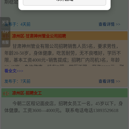
期稳定，要求技术过硬，联系电话19958567158
关注
发布于：
4天前
查看详情 >>
APP
凉州区-甘肃神州管业公司招聘
客服
甘肃神州管业有限公司招聘销售人员5名，要求男性，
年龄20-50岁，身体健康，吃苦耐劳，无不良嗜好，学历不
限，基本工资4000元+销售提成；招聘厂内司机3名，年龄
22-45岁，身体健康，持有B照，学历不限，薪资6000元。联
看全文>>>
系人：王经理，电话：18993571920，工作地址：甘肃省武
威市凉州区新能源产业园
发布于：
7天前
查看详情 >>
凉州区-招聘女工
今朝二区程记面皮店，招聘女员工一名，45岁以下，身
体健康。工资3600—4000元。 联系电话电话13893529618