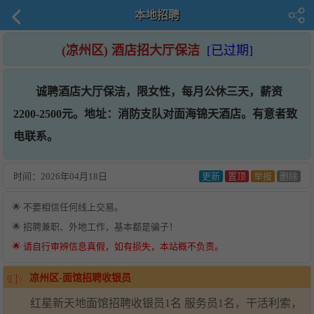
本地招聘
(凉州区) 酒店招大厅保洁
[已过期]
诚聘酒店大厅保洁，限女性，每月公休三天，薪资
2200-2500元。地址：消防支队对面海锦天酒店。有意者致
电联系。
时间：
2026年04月18日
更新
置顶
举报
删除
🌟 不要相信任何线上交易。
🌟 招聘兼职、外地工作，基本都是骗子！
🌟 请自行审辨信息真假，如有损失，本站概不负责。
凉州区-面馆招聘收银员
红星新天地面馆招聘收银员1名 服务员1名，干活利索，