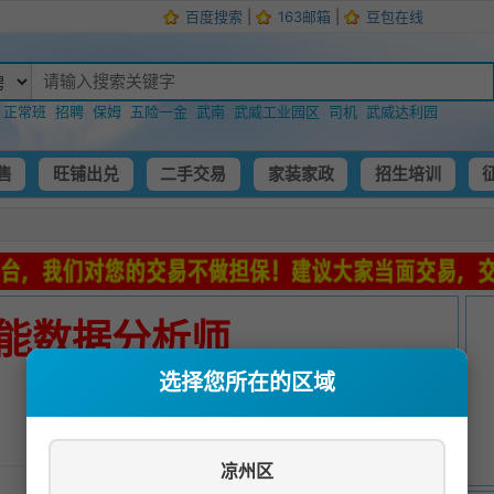
百度搜索
|
163邮箱
|
豆包在线
：
正常班
招聘
保姆
五险一金
武南
武威工业园区
司机
武威达利园
售
旺铺出兑
二手交易
家装家政
招生培训
能数据分析师
选择您所在的区域
发布时间：
2026-04-11 03:09:10
凉州区