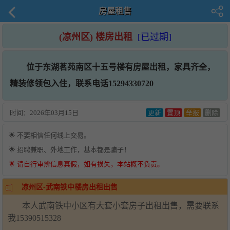
房屋租售
(凉州区) 楼房出租
[已过期]
位于东湖茗苑南区十五号楼有房屋出租，家具齐全，
精装修领包入住，联系电话15294330720
时间：
2026年03月15日
更新
置顶
举报
删除
🌟 不要相信任何线上交易。
🌟 招聘兼职、外地工作，基本都是骗子！
🌟 请自行审辨信息真假，如有损失，本站概不负责。
凉州区-武南铁中楼房出租出售
本人武南铁中小区有大套小套房子出租出售，需要联系
我15390515328