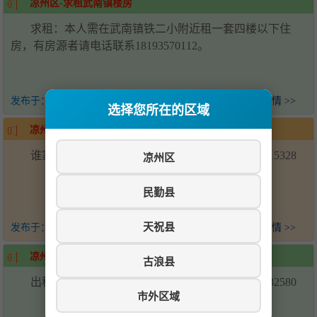
凉州区-求租武南镇楼房
求租：本人需在武南镇铁二小附近租一套四楼以下住
房，有房源者请电话联系18193570112。
发布于：
22天前
查看详情 >>
选择您所在的区域
凉州区-求购武南镇楼房
谁家有武南镇出售的一二楼，可以联系我15390515328
凉州区
民勤县
天祝县
发布于：
22天前
查看详情 >>
凉州区-武南镇阳光一区楼房出租
古浪县
出租武南镇阳光一区二楼楼房，联系电话19968532580
市外区域