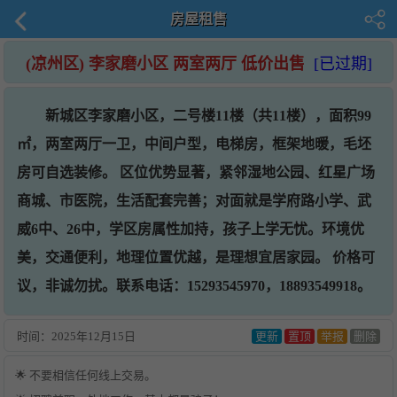
房屋租售
(凉州区) 李家磨小区 两室两厅 低价出售
[已过期]
新城区李家磨小区，二号楼11楼（共11楼），面积99
㎡，两室两厅一卫，中间户型，电梯房，框架地暖，毛坯
房可自选装修。 区位优势显著，紧邻湿地公园、红星广场
商城、市医院，生活配套完善；对面就是学府路小学、武
威6中、26中，学区房属性加持，孩子上学无忧。环境优
美，交通便利，地理位置优越，是理想宜居家园。 价格可
议，非诚勿扰。联系电话：15293545970，18893549918。
时间：
2025年12月15日
更新
置顶
举报
删除
🌟 不要相信任何线上交易。