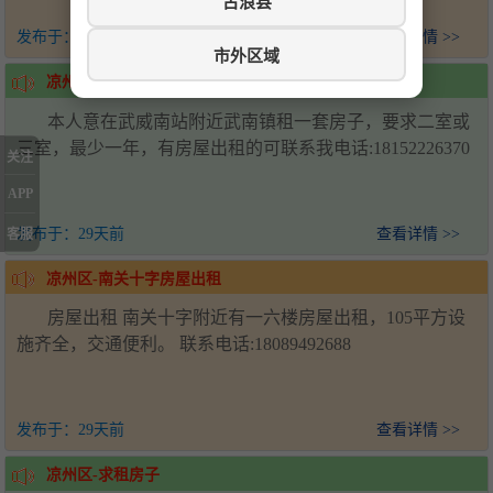
古浪县
发布于：
20天前
查看详情 >>
市外区域
凉州区-武南镇求租房子
本人意在武威南站附近武南镇租一套房子，要求二室或
三室，最少一年，有房屋出租的可联系我电话:18152226370
关注
APP
发布于：
29天前
查看详情 >>
客服
凉州区-南关十字房屋出租
房屋出租 南关十字附近有一六楼房屋出租，105平方设
施齐全，交通便利。 联系电话:18089492688
发布于：
29天前
查看详情 >>
凉州区-求租房子