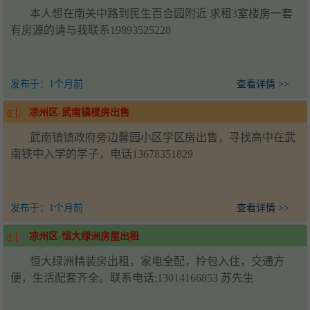
本人想在南关中路到民生百合园附近 求租3室楼房一套
有房源的请与我联系19893525228
发布于：
1个月前
查看详情 >>
凉州区-武南镇楼房出售
武南镇镇政府旁边馨园小区学区房出售，寻找高中在武
南铁中入学的学子，电话13678351829
发布于：
1个月前
查看详情 >>
凉州区-恒大绿洲房屋出租
恒大绿洲精装房出租，家电全配，拎包入住，交通方
便，生活配套齐全。联系电话:13014166853 苏先生