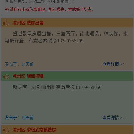
🌟 招聘兼职、外地工作，基本都是骗子！
🌟 请自行审辨信息真假，如有损失，本站概不负责。
凉州区-楼房出售
盛世欧景房屋出售，三室两厅，南北通透，精装修，水
电暖齐全，有意者☎联系13389356299
发布于：
14天前
查看详情 >>
凉州区-铺面招租
新关有一处铺面出租有意者拨13109458656
发布于：
17天前
查看详情 >>
凉州区-求租武南镇楼房