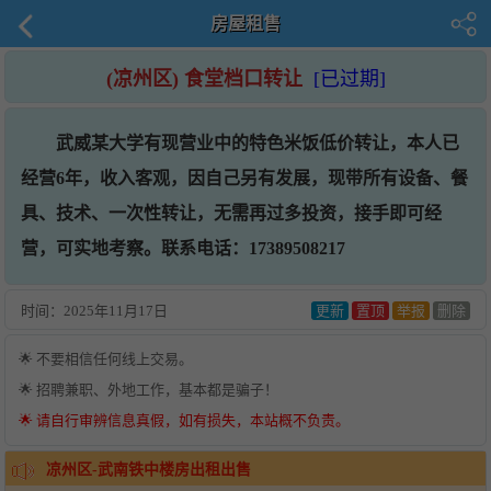
房屋租售
(凉州区) 食堂档口转让
[已过期]
武威某大学有现营业中的特色米饭低价转让，本人已
经营6年，收入客观，因自己另有发展，现带所有设备、餐
具、技术、一次性转让，无需再过多投资，接手即可经
营，可实地考察。联系电话：17389508217
时间：
2025年11月17日
更新
置顶
举报
删除
🌟 不要相信任何线上交易。
🌟 招聘兼职、外地工作，基本都是骗子！
🌟 请自行审辨信息真假，如有损失，本站概不负责。
凉州区-武南铁中楼房出租出售