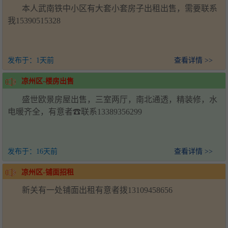
本人武南铁中小区有大套小套房子出租出售，需要联系
我15390515328
发布于：
1天前
查看详情 >>
凉州区-楼房出售
盛世欧景房屋出售，三室两厅，南北通透，精装修，水
电暖齐全，有意者☎联系13389356299
发布于：
16天前
查看详情 >>
凉州区-铺面招租
新关有一处铺面出租有意者拨13109458656