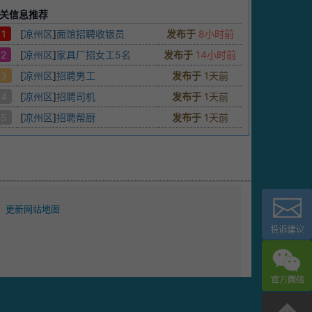
关信息推荐
1
[
凉州区
]
面馆招聘收银员
发布于
8小时前
2
[
凉州区
]
家具厂招女工5名
发布于
14小时前
3
[
凉州区
]
招聘男工
发布于
1天前
4
[
凉州区
]
招聘司机
发布于
1天前
5
[
凉州区
]
招聘帮厨
发布于
1天前
更新网站地图