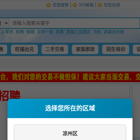
百度搜索
|
163邮箱
|
豆包在线
：
正常班
招聘
保姆
五险一金
武南
武威工业园区
司机
武威达利园
售
旺铺出兑
二手交易
家装家政
招生培训
招聘
选择您所在的区域
发布时间：
2025-07-11 05:06:14
凉州区