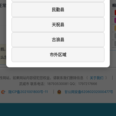
，正常上下班，早九晚六，办公地点在北关十字，薪资面
相
民勤县
天祝县
游览数：301
古浪县
真假。
如有损失，本站概不负责
。
市外区域
怎么忽悠，不要轻易付款！
性网站，如果网站内容侵犯您权益，请联系我们删除信息 （
关于我们
）
|
武威市 联系电话：18793530081 QQ：1797217666
陇ICP备2021001800号-11
|
甘公网安备62060202000477号