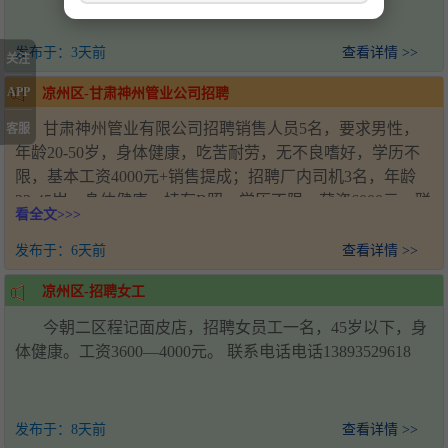
发布于：
3天前
查看详情 >>
关注
APP
凉州区-甘肃神州管业公司招聘
甘肃神州管业有限公司招聘销售人员5名，要求男性，
客服
年龄20-50岁，身体健康，吃苦耐劳，无不良嗜好，学历不
限，基本工资4000元+销售提成；招聘厂内司机3名，年龄
22-45岁，身体健康，持有B照，学历不限，薪资6000元。联
看全文>>>
系人：王经理，电话：18993571920，工作地址：甘肃省武
威市凉州区新能源产业园
发布于：
6天前
查看详情 >>
凉州区-招聘女工
今朝二区程记面皮店，招聘女员工一名，45岁以下，身
体健康。工资3600—4000元。 联系电话电话13893529618
发布于：
8天前
查看详情 >>