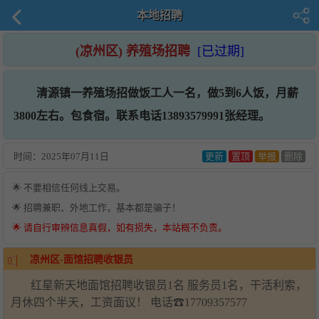
本地招聘
(凉州区) 养殖场招聘
[已过期]
清源镇一养殖场招做饭工人一名，做5到6人饭，月薪
3800左右。包食宿。联系电话13893579991张经理。
时间：
2025年07月11日
更新
置顶
举报
删除
🌟 不要相信任何线上交易。
🌟 招聘兼职、外地工作，基本都是骗子！
🌟 请自行审辨信息真假，如有损失，本站概不负责。
凉州区-面馆招聘收银员
红星新天地面馆招聘收银员1名 服务员1名，干活利索，
月休四个半天，工资面议！ 电话☎17709357577