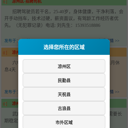
凉州区-招聘司机
招聘驾驶员若干名，25-40岁，身体健康，干净利落，会
开手动挡车，技术过硬，薪资面议，有驾龄工作经历者优
先。（无犯罪记录）电话: 刘先生：15393518886
发布于：
1天前
查看详情 >>
选择您所在的区域
凉州区-招聘帮厨
六中学校食堂招聘后厨帮厨2名，会压面优先，每月休
凉州区
息4天（上六休一）工资面议-电话15393538881
民勤县
发布于：
1天前
查看详情 >>
天祝县
凉州区-招聘
古浪县
武威万达广场招聘川湘菜炒锅两名，配菜两名，需要长
期稳定，要求技术过硬，联系电话19958567158
市外区域