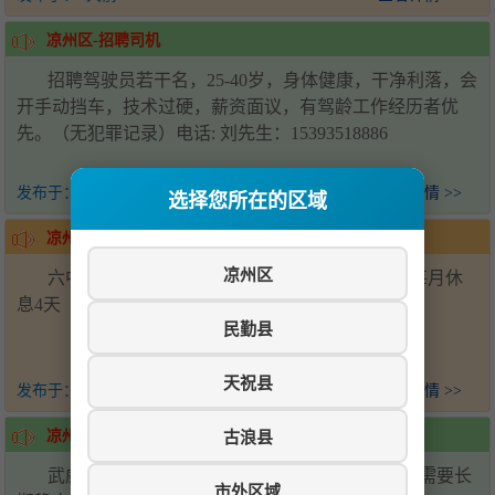
凉州区-招聘司机
招聘驾驶员若干名，25-40岁，身体健康，干净利落，会
开手动挡车，技术过硬，薪资面议，有驾龄工作经历者优
先。（无犯罪记录）电话: 刘先生：15393518886
发布于：
1天前
查看详情 >>
选择您所在的区域
凉州区-招聘帮厨
凉州区
六中学校食堂招聘后厨帮厨2名，会压面优先，每月休
息4天（上六休一）工资面议-电话15393538881
民勤县
天祝县
发布于：
2天前
查看详情 >>
古浪县
凉州区-招聘
武威万达广场招聘川湘菜炒锅两名，配菜两名，需要长
市外区域