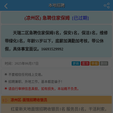
本地招聘
(凉州区) 急聘住家保姆
[已过期]
天瑞二区急聘住家保姆1名，保安1名，保洁1名，维修
带绿化1名，年龄55岁以下，底薪加满勤加考核，带公休
假，具体事宜面议。16693529992
时间：
2025年06月17日
更新
置顶
举报
删除
🌟 不要相信任何线上交易。
🌟 招聘兼职、外地工作，基本都是骗子！
🌟 请自行审辨信息真假，如有损失，本站概不负责。
凉州区-面馆招聘收银员
红星新天地面馆招聘收银员1名 服务员1名，干活利索，