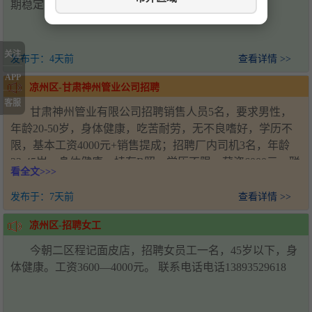
期稳定，要求技术过硬，联系电话19958567158
关注
发布于：
4天前
查看详情 >>
APP
凉州区-甘肃神州管业公司招聘
客服
甘肃神州管业有限公司招聘销售人员5名，要求男性，
年龄20-50岁，身体健康，吃苦耐劳，无不良嗜好，学历不
限，基本工资4000元+销售提成；招聘厂内司机3名，年龄
22-45岁，身体健康，持有B照，学历不限，薪资6000元。联
看全文>>>
系人：王经理，电话：18993571920，工作地址：甘肃省武
威市凉州区新能源产业园
发布于：
7天前
查看详情 >>
凉州区-招聘女工
今朝二区程记面皮店，招聘女员工一名，45岁以下，身
体健康。工资3600—4000元。 联系电话电话13893529618