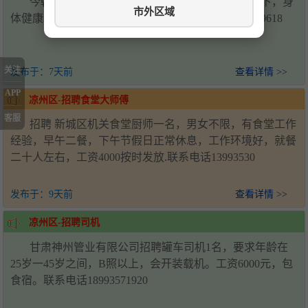
今朝二区程记面皮店，招聘女员工一名，45岁以下，身
市外区域
体健康。工资3600—4000元。 联系电话电话13893529618
关注
发布于：
7天前
查看详情 >>
APP
凉州区-招聘食堂大师傅
客服
招聘 新城区机关食堂厨师一名，男女不限，有食堂工作
经验，早午二餐，下午节假日正常休息，工作环境好，就餐
二十人左右，工资4000按时发放.联系电话13993530
发布于：
9天前
查看详情 >>
凉州区-招聘司机
甘肃神州管业有限公司招聘罐车司机1名，要求年龄在
25岁一45岁之间，B照以上，会开装载机。工资6000元，包
食宿。联系电话18993571920