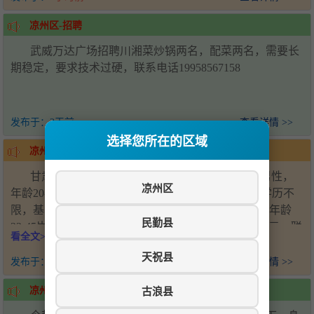
凉州区-招聘
武威万达广场招聘川湘菜炒锅两名，配菜两名，需要长
期稳定，要求技术过硬，联系电话19958567158
发布于：
2天前
查看详情 >>
选择您所在的区域
凉州区-甘肃神州管业公司招聘
甘肃神州管业有限公司招聘销售人员5名，要求男性，
凉州区
年龄20-50岁，身体健康，吃苦耐劳，无不良嗜好，学历不
限，基本工资4000元+销售提成；招聘厂内司机3名，年龄
民勤县
22-45岁，身体健康，持有B照，学历不限，薪资6000元。联
看全文>>>
系人：王经理，电话：18993571920，工作地址：甘肃省武
天祝县
威市凉州区新能源产业园
发布于：
5天前
查看详情 >>
古浪县
凉州区-招聘女工