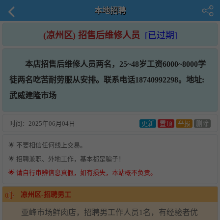
本地招聘
(凉州区) 招售后维修人员
[已过期]
本店招售后维修人员两名，25~48岁工资6000~8000学
徒两名吃苦耐劳服从安排。联系电话18740992298。地址:
武威建隆市场
时间：
2025年06月04日
更新
置顶
举报
删除
🌟 不要相信任何线上交易。
🌟 招聘兼职、外地工作，基本都是骗子！
🌟 请自行审辨信息真假，如有损失，本站概不负责。
凉州区-招聘男工
亚峰市场鲜肉店，招聘男工作人员1名，有经验者优