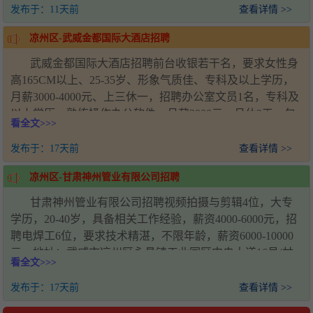
发布于：
11天前
查看详情 >>
凉州区-武威金都国际大酒店招聘
武威金都国际大酒店招聘前台收银若干名，要求女性身
高165CM以上、25-35岁、形象气质佳、专科及以上学历，
月薪3000-4000元、上三休一，招聘办公室文员1名，专科及
以上学历，熟练操作办公软件，月薪3000元、月休2天、包
看全文>>>
吃包住，招聘客房服务员若干名，要求50岁以下女性、普通
话标准，早8点到晚6点半上下班，月薪3000-4000元、月休2
发布于：
17天前
查看详情 >>
天、包吃包住，招聘专职夜班客房服务员1名，工作时段18
凉州区-甘肃神州管业有限公司招聘
点至次日8点，月薪2200元、月休2天、包吃包住，招聘消控
员1名，需持初级消控证，月薪3300元、月休2天、包吃包
甘肃神州管业有限公司招聘视频拍摄与剪辑4位，大专
住，招聘库管2名，年龄35-40岁、男女不限，月薪3000元、
学历，20-40岁，具备相关工作经验，薪资4000-6000元，招
月休2天、包吃包住，招聘司机1名，持有C1及以上驾驶
聘电焊工6位，要求技术精湛，不限年龄，薪资6000-10000
证，月薪3300元、月休2天、包吃包住，地址：甘肃省武威
元，地址：武威市凉州区永昌镇工业园区中央大道16号(甘
看全文>>>
市凉州区民勤路2016号（交警大队对面），电话：张女士
肃神州管业)，电话：王经理18993571920，不添加微信，仅
18909359774、李先生15101398999
可电话联系
发布于：
17天前
查看详情 >>