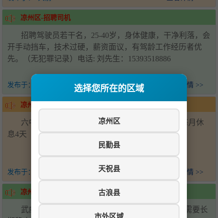
凉州区-招聘司机
招聘驾驶员若干名，25-40岁，身体健康，干净利落，会
开手动挡车，技术过硬，薪资面议，有驾龄工作经历者优
先。（无犯罪记录）电话: 刘先生：15393518886
发布于：
2天前
查看详情 >>
选择您所在的区域
凉州区-招聘帮厨
凉州区
六中学校食堂招聘后厨帮厨2名，会压面优先，每月休
息4天（上六休一）工资面议-电话15393538881
民勤县
天祝县
发布于：
2天前
查看详情 >>
古浪县
凉州区-招聘
武威万达广场招聘川湘菜炒锅两名，配菜两名，需要长
市外区域