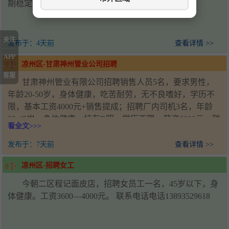
期稳定，要求技术过硬，联系电话19958567158
关注
发布于：
4天前
查看详情 >>
APP
凉州区-甘肃神州管业公司招聘
客服
甘肃神州管业有限公司招聘销售人员5名，要求男性，
年龄20-50岁，身体健康，吃苦耐劳，无不良嗜好，学历不
限，基本工资4000元+销售提成；招聘厂内司机3名，年龄
22-45岁，身体健康，持有B照，学历不限，薪资6000元。联
看全文>>>
系人：王经理，电话：18993571920，工作地址：甘肃省武
威市凉州区新能源产业园
发布于：
7天前
查看详情 >>
凉州区-招聘女工
今朝二区程记面皮店，招聘女员工一名，45岁以下，身
体健康。工资3600—4000元。 联系电话电话13893529618