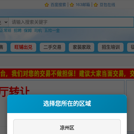
百度搜索
|
163邮箱
|
豆包在线
正常班
招聘
保姆
司机
五险一金
售
旺铺出兑
二手交易
家装家政
招生培训
厅转让
选择您所在的区域
发布时间：
2025-04-07 00:56:34
凉州区