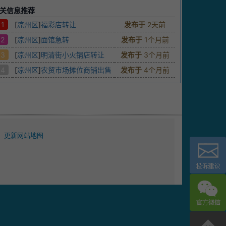
关信息推荐
1
[
凉州区
]
福彩店转让
发布于
2天前
2
[
凉州区
]
面馆急转
发布于
1个月前
3
[
凉州区
]
明清街小火锅店转让
发布于
3个月前
4
[
凉州区
]
农贸市场摊位商铺出售
发布于
4个月前
更新网站地图