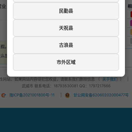
感兴趣的电话联系18089353450.非诚勿扰！
相
民勤县
天祝县
游览数：425
古浪县
真假。
如有损失，本站概不负责
。
怎么忽悠，不要轻易付款！
市外区域
性网站，如果网站内容侵犯您权益，请联系我们删除信息 （
关于我们
）
|
武威市 联系电话：18793530081 QQ：1797217666
陇ICP备2021001800号-11
|
甘公网安备62060202000477号