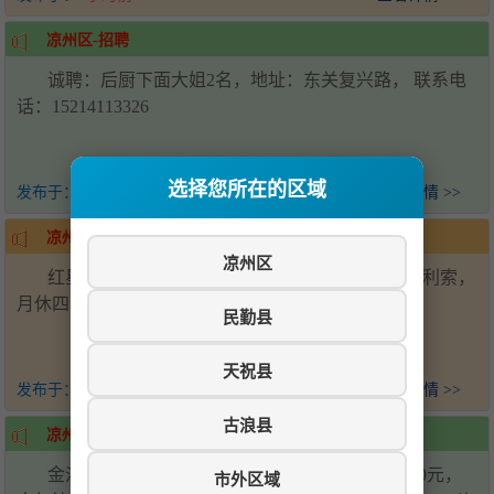
凉州区-招聘
诚聘：后厨下面大姐2名，地址：东关复兴路， 联系电
话：15214113326
选择您所在的区域
发布于：
1天前
查看详情 >>
凉州区-面馆招聘收银员
凉州区
红星新天地面馆招聘收银员1名 服务员1名，干活利索，
月休四个半天，工资面议！ 电话☎17709357577
民勤县
天祝县
发布于：
2天前
查看详情 >>
古浪县
凉州区-家具厂招女工5名
金沙镇航校路口家具厂招聘女工5名，月工资4000元，
市外区域