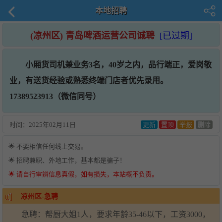
本地招聘
(凉州区) 青岛啤酒运营公司诚聘
[已过期]
小厢货司机兼业务3名，40岁之内，品行端正，爱岗敬
业，有送货经验或熟悉终端门店者优先录用。
17389523913（微信同号）
时间：
2025年02月11日
更新
置顶
举报
删除
🌟 不要相信任何线上交易。
🌟 招聘兼职、外地工作，基本都是骗子！
🌟 请自行审辨信息真假，如有损失，本站概不负责。
凉州区-急聘
急聘：帮厨大姐1人，要求年龄35-46以下，工资3000，