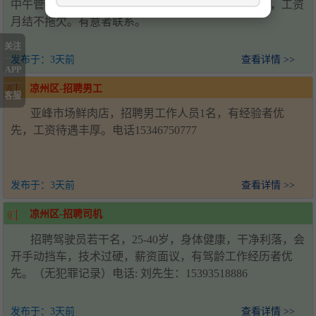
中午管一顿饭，月休两天。距离近和有工作经验优先，工资
月结不拖欠。有意者联系。
关注
发布于：
3天前
查看详情 >>
APP
凉州区-招聘男工
客服
亚峰市场鲜肉店，招聘男工作人员1名，有经验者优
先，工资待遇丰厚。电话15346750777
发布于：
3天前
查看详情 >>
凉州区-招聘司机
招聘驾驶员若干名，25-40岁，身体健康，干净利落，会
开手动挡车，技术过硬，薪资面议，有驾龄工作经历者优
先。（无犯罪记录）电话: 刘先生：15393518886
发布于：
3天前
查看详情 >>