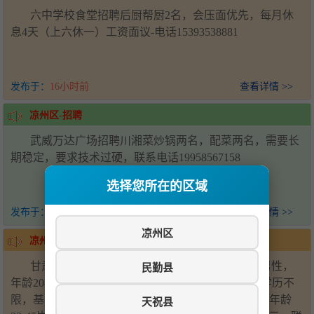
六中学校食堂招聘后厨帮厨2名，会压面优先，每月休
息4天（上六休一）工资面议-电话15393538881
发布于：
16小时前
查看详情 >>
凉州区-招聘
武威万达广场招聘川湘菜炒锅两名，配菜两名，需要长
期稳定，要求技术过硬，联系电话19958567158
选择您所在的区域
发布于：
3天前
查看详情 >>
凉州区
凉州区-甘肃神州管业公司招聘
甘肃神州管业有限公司招聘销售人员5名，要求男性，
民勤县
年龄20-50岁，身体健康，吃苦耐劳，无不良嗜好，学历不
限，基本工资4000元+销售提成；招聘厂内司机3名，年龄
天祝县