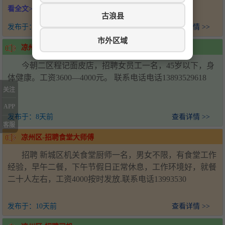
22-45岁，身体健康，持有B照，学历不限，薪资6000元。联
看全文>>>
系人：王经理，电话：18993571920，工作地址：甘肃省武
古浪县
威市凉州区新能源产业园
发布于：
5天前
查看详情 >>
市外区域
凉州区-招聘女工
今朝二区程记面皮店，招聘女员工一名，45岁以下，身
体健康。工资3600—4000元。 联系电话电话13893529618
关注
APP
发布于：
8天前
查看详情 >>
客服
凉州区-招聘食堂大师傅
招聘 新城区机关食堂厨师一名，男女不限，有食堂工作
经验，早午二餐，下午节假日正常休息，工作环境好，就餐
二十人左右，工资4000按时发放.联系电话13993530
发布于：
10天前
查看详情 >>