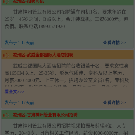
凉州区-招聘司机
甘肃神州管业有限公司招聘罐车司机1名，要求年龄在
25岁一45岁之间，B照以上，会开装载机。工资6000元，包
食宿。联系电话18993571920
发布于：
12天前
查看详情 >>
凉州区-武威金都国际大酒店招聘
武威金都国际大酒店招聘前台收银若干名，要求女性身
高165CM以上、25-35岁、形象气质佳、专科及以上学历，
月薪3000-4000元、上三休一，招聘办公室文员1名，专科及
以上学历，熟练操作办公软件，月薪3000元、月休2天、包
看全文>>>
吃包住，招聘客房服务员若干名，要求50岁以下女性、普通
话标准，早8点到晚6点半上下班，月薪3000-4000元、月休2
发布于：
17天前
查看详情 >>
天、包吃包住，招聘专职夜班客房服务员1名，工作时段18
凉州区-甘肃神州管业有限公司招聘
点至次日8点，月薪2200元、月休2天、包吃包住，招聘消控
员1名，需持初级消控证，月薪3300元、月休2天、包吃包
甘肃神州管业有限公司招聘视频拍摄与剪辑4位，大专
住，招聘库管2名，年龄35-40岁、男女不限，月薪3000元、
学历，20-40岁，具备相关工作经验，薪资4000-6000元，招