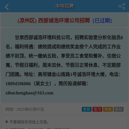
本地招聘
(凉州区) 西部诚浩环境公司招聘
[已过期]
甘肃西部诚浩环境科技公司，招聘实验室分析化验员8
名，福利待遇：绩效提成和绩效奖金按个人完成的工作业
绩不封顶，统一缴纳五险，享受员工食堂和餐补、住宿公
寓，节假日福利，周末双休、节假日正常休息、不定期部
门团建。地址：高坝镇金山南路3号诚浩环境大楼，电话：
18894596886（吴女士），简历投递邮箱：
xibuchenghao@163.com
时间：
2025年02月07日
更新
置顶
举报
删除
🌟 不要相信任何线上交易。