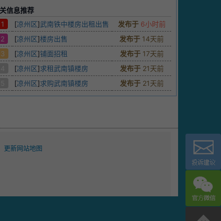
关信息推荐
1
[
凉州区
]
武南铁中楼房出租出售
发布于
6小时前
2
[
凉州区
]
楼房出售
发布于
14天前
3
[
凉州区
]
铺面招租
发布于
17天前
4
[
凉州区
]
求租武南镇楼房
发布于
21天前
5
[
凉州区
]
求购武南镇楼房
发布于
21天前
更新网站地图