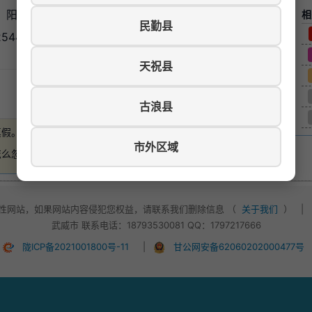
，阳光充足，南北通透，精装修，水电暖天然气齐全，家
相
民勤县
5448
天祝县
游览数：582
古浪县
真假。
如有损失，本站概不负责
。
市外区域
怎么忽悠，不要轻易付款！
性网站，如果网站内容侵犯您权益，请联系我们删除信息 （
关于我们
）
|
武威市 联系电话：18793530081 QQ：1797217666
陇ICP备2021001800号-11
|
甘公网安备62060202000477号