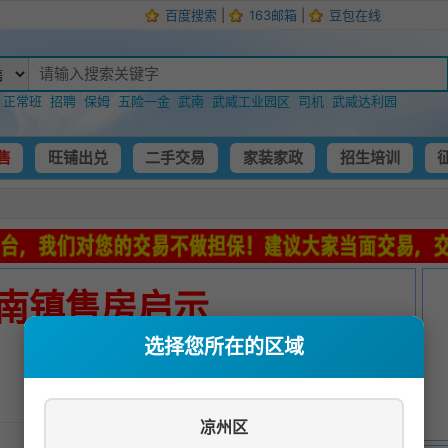
百度搜索
|
163邮箱
|
豆包在线
：
正常班
招聘
保姆
五险一金
武南
武威工业园区
司机
武威达利园
售
旺铺出兑
二手交易
家装家政
招生培训
南镇售房启示
选择您所在的区域
发布时间：
2024-11-17 02:23:21
凉州区