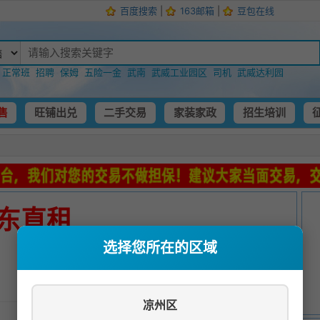
百度搜索
|
163邮箱
|
豆包在线
：
正常班
招聘
保姆
五险一金
武南
武威工业园区
司机
武威达利园
售
旺铺出兑
二手交易
家装家政
招生培训
东直租
选择您所在的区域
发布时间：
2024-11-02 06:06:01
凉州区