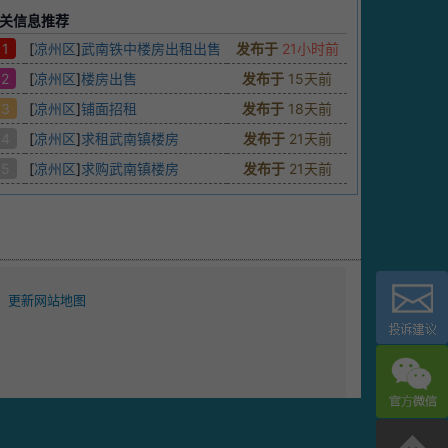
关信息推荐
1
[
凉州区
]
武南铁中楼房出租出售
发布于
21小时前
2
[
凉州区
]
楼房出售
发布于
15天前
3
[
凉州区
]
铺面招租
发布于
18天前
4
[
凉州区
]
求租武南镇楼房
发布于
21天前
5
[
凉州区
]
求购武南镇楼房
发布于
21天前
更新网站地图