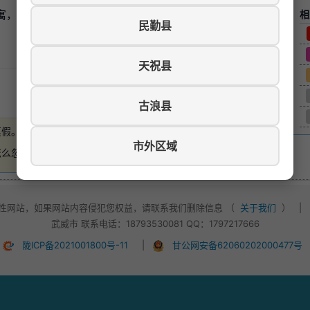
寓，家具家电齐全。可月租，年租，非诚勿扰，联系电话1
相
民勤县
天祝县
游览数：506
古浪县
真假。
如有损失，本站概不负责
。
市外区域
怎么忽悠，不要轻易付款！
性网站，如果网站内容侵犯您权益，请联系我们删除信息 （
关于我们
）
|
武威市 联系电话：18793530081 QQ：1797217666
陇ICP备2021001800号-11
|
甘公网安备62060202000477号