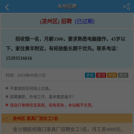
本地招聘
(凉州区) 招聘
[已过期]
招收银一名，月薪3500，要求熟悉电脑操作，45岁以
下，家住黄羊附近，有经验能长期干优先。联系电话：
15393516016
时间：
2024年09月25日
更新
置顶
举报
删除
🌟 不要相信任何线上交易。
🌟 招聘兼职、外地工作，基本都是骗子！
🌟 请自行审辨信息真假，如有损失，本站概不负责。
凉州区-家具厂招女工5名
金沙镇航校路口家具厂招聘女工5名，月工资4000元，