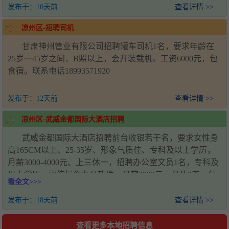
发布于：
10天前
查看详情 >>
凉州区-招聘司机
甘肃神州管业有限公司招聘罐车司机1名，要求年龄在
25岁一45岁之间，B照以上，会开装载机。工资6000元，包
食宿。联系电话18993571920
发布于：
12天前
查看详情 >>
凉州区-武威金都国际大酒店招聘
武威金都国际大酒店招聘前台收银若干名，要求女性身
高165CM以上、25-35岁、形象气质佳、专科及以上学历，
月薪3000-4000元、上三休一，招聘办公室文员1名，专科及
以上学历，熟练操作办公软件，月薪3000元、月休2天、包
看全文>>>
吃包住，招聘客房服务员若干名，要求50岁以下女性、普通
话标准，早8点到晚6点半上下班，月薪3000-4000元、月休2
发布于：
18天前
查看详情 >>
天、包吃包住，招聘专职夜班客房服务员1名，工作时段18
点至次日8点，月薪2200元、月休2天、包吃包住，招聘消控
查看更多本地招聘信息