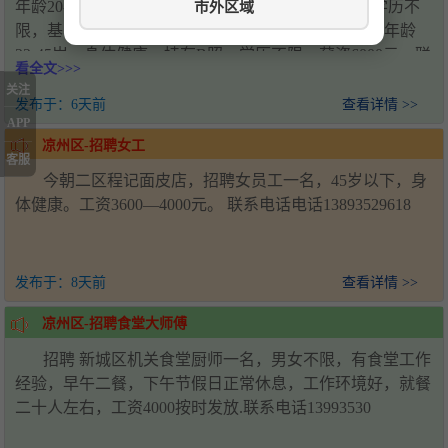
市外区域
年龄20-50岁，身体健康，吃苦耐劳，无不良嗜好，学历不
限，基本工资4000元+销售提成；招聘厂内司机3名，年龄
22-45岁，身体健康，持有B照，学历不限，薪资6000元。联
看全文>>>
系人：王经理，电话：18993571920，工作地址：甘肃省武
关注
威市凉州区新能源产业园
发布于：
6天前
查看详情 >>
APP
凉州区-招聘女工
客服
今朝二区程记面皮店，招聘女员工一名，45岁以下，身
体健康。工资3600—4000元。 联系电话电话13893529618
发布于：
8天前
查看详情 >>
凉州区-招聘食堂大师傅
招聘 新城区机关食堂厨师一名，男女不限，有食堂工作
经验，早午二餐，下午节假日正常休息，工作环境好，就餐
二十人左右，工资4000按时发放.联系电话13993530