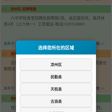
凉州区-招聘帮厨
六中学校食堂招聘后厨帮厨2名，会压面优先，每月休
息4天（上六休一）工资面议-电话15393538881
发布于：
20小时前
查看详情 >>
选择您所在的区域
凉州区-招聘
武威万达广场招聘川湘菜炒锅两名，配菜两名，需要长
凉州区
期稳定，要求技术过硬，联系电话19958567158
民勤县
发布于：
3天前
查看详情 >>
天祝县
凉州区-甘肃神州管业公司招聘
古浪县
甘肃神州管业有限公司招聘销售人员5名，要求男性，