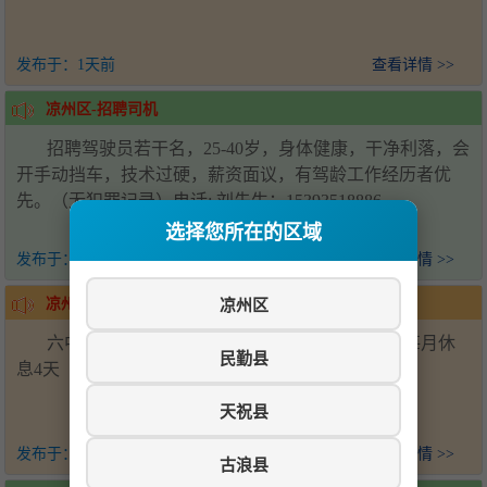
发布于：
1天前
查看详情 >>
凉州区-招聘司机
招聘驾驶员若干名，25-40岁，身体健康，干净利落，会
开手动挡车，技术过硬，薪资面议，有驾龄工作经历者优
先。（无犯罪记录）电话: 刘先生：15393518886
选择您所在的区域
发布于：
1天前
查看详情 >>
凉州区
凉州区-招聘帮厨
六中学校食堂招聘后厨帮厨2名，会压面优先，每月休
民勤县
息4天（上六休一）工资面议-电话15393538881
天祝县
发布于：
1天前
查看详情 >>
古浪县