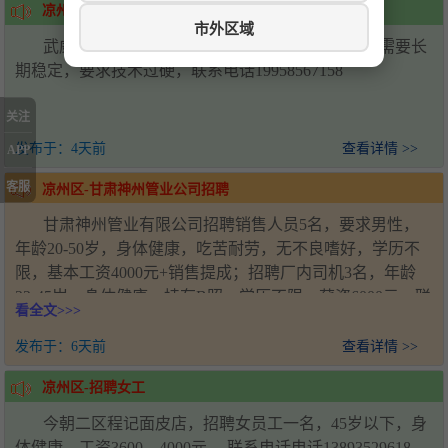
凉州区-招聘
市外区域
武威万达广场招聘川湘菜炒锅两名，配菜两名，需要长
期稳定，要求技术过硬，联系电话19958567158
关注
发布于：
4天前
查看详情 >>
APP
客服
凉州区-甘肃神州管业公司招聘
甘肃神州管业有限公司招聘销售人员5名，要求男性，
年龄20-50岁，身体健康，吃苦耐劳，无不良嗜好，学历不
限，基本工资4000元+销售提成；招聘厂内司机3名，年龄
22-45岁，身体健康，持有B照，学历不限，薪资6000元。联
看全文>>>
系人：王经理，电话：18993571920，工作地址：甘肃省武
威市凉州区新能源产业园
发布于：
6天前
查看详情 >>
凉州区-招聘女工
今朝二区程记面皮店，招聘女员工一名，45岁以下，身
体健康。工资3600—4000元。 联系电话电话13893529618