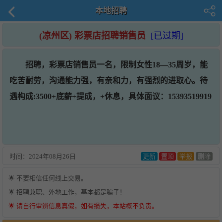
本地招聘
(凉州区) 彩票店招聘销售员
[已过期]
招聘，彩票店销售员一名，限制女性18—35周岁，能
吃苦耐劳，沟通能力强，有亲和力，有强烈的进取心。待
遇构成:3500+底薪+提成，+休息，具体面议：15393519919
时间：
2024年08月26日
更新
置顶
举报
删除
🌟 不要相信任何线上交易。
🌟 招聘兼职、外地工作，基本都是骗子！
🌟 请自行审辨信息真假，如有损失，本站概不负责。