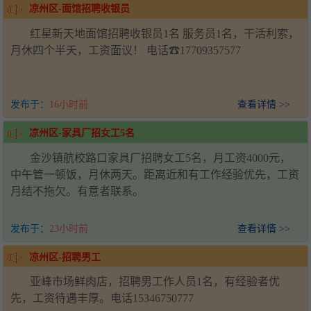
凉州区-面馆招聘收银员
红星新天地面馆招聘收银员1名 服务员1名，干活利索，
月休四个半天，工资面议！ 电话☎17709357577
发布于：
16小时前
查看详情 >>
凉州区-家具厂招女工5名
金沙镇航校路口家具厂招聘女工5名，月工资4000元，
中午管一顿饭，月休两天。距离近和有工作经验优先，工资
月结不拖欠。有意者联系。
发布于：
23小时前
查看详情 >>
凉州区-招聘男工
亚峰市场鲜肉店，招聘男工作人员1名，有经验者优
先，工资待遇丰厚。电话15346750777