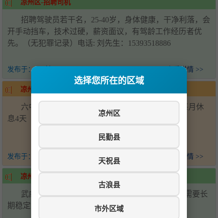
凉州区-招聘司机
招聘驾驶员若干名，25-40岁，身体健康，干净利落，会
开手动挡车，技术过硬，薪资面议，有驾龄工作经历者优
先。（无犯罪记录）电话: 刘先生：15393518886
发布于：
2天前
查看详情 >>
选择您所在的区域
凉州区-招聘帮厨
六中学校食堂招聘后厨帮厨2名，会压面优先，每月休
凉州区
息4天（上六休一）工资面议-电话15393538881
民勤县
发布于：
2天前
查看详情 >>
天祝县
凉州区-招聘
古浪县
武威万达广场招聘川湘菜炒锅两名，配菜两名，需要长
期稳定，要求技术过硬，联系电话19958567158
市外区域