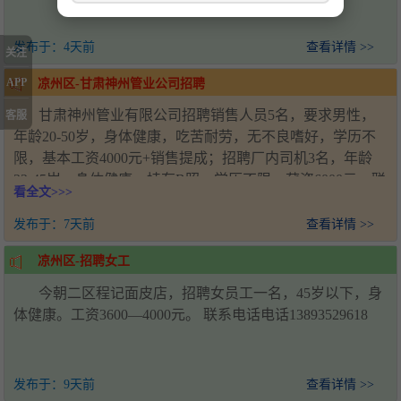
发布于：
4天前
查看详情 >>
关注
APP
凉州区-甘肃神州管业公司招聘
甘肃神州管业有限公司招聘销售人员5名，要求男性，
客服
年龄20-50岁，身体健康，吃苦耐劳，无不良嗜好，学历不
限，基本工资4000元+销售提成；招聘厂内司机3名，年龄
22-45岁，身体健康，持有B照，学历不限，薪资6000元。联
看全文>>>
系人：王经理，电话：18993571920，工作地址：甘肃省武
威市凉州区新能源产业园
发布于：
7天前
查看详情 >>
凉州区-招聘女工
今朝二区程记面皮店，招聘女员工一名，45岁以下，身
体健康。工资3600—4000元。 联系电话电话13893529618
发布于：
9天前
查看详情 >>