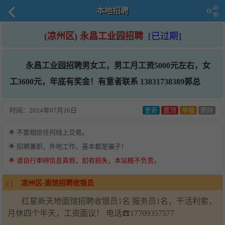
本地招聘
(凉州区) 永昌工业园招聘
[已过期]
永昌工业园招聘男女工，男工月工资5000元左右，女
工3600元，年底有奖金！有意者联系 13831738389郭总
时间：
2024年07月26日
更新
置顶
举报
删除
🌟 不要相信任何线上交易。
🌟 招聘兼职、外地工作，基本都是骗子！
🌟 请自行审辨信息真假，如有损失，本站概不负责。
凉州区-面馆招聘收银员
红星新天地面馆招聘收银员1名 服务员1名，干活利索，
月休四个半天，工资面议！ 电话☎17709357577