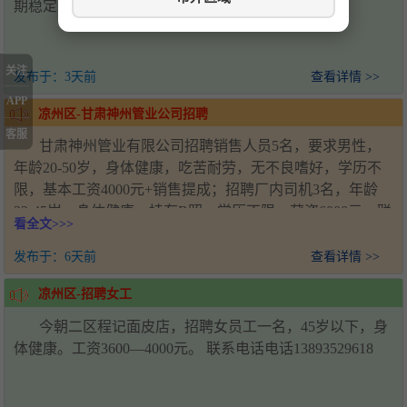
期稳定，要求技术过硬，联系电话19958567158
关注
发布于：
3天前
查看详情 >>
APP
凉州区-甘肃神州管业公司招聘
客服
甘肃神州管业有限公司招聘销售人员5名，要求男性，
年龄20-50岁，身体健康，吃苦耐劳，无不良嗜好，学历不
限，基本工资4000元+销售提成；招聘厂内司机3名，年龄
22-45岁，身体健康，持有B照，学历不限，薪资6000元。联
看全文>>>
系人：王经理，电话：18993571920，工作地址：甘肃省武
威市凉州区新能源产业园
发布于：
6天前
查看详情 >>
凉州区-招聘女工
今朝二区程记面皮店，招聘女员工一名，45岁以下，身
体健康。工资3600—4000元。 联系电话电话13893529618