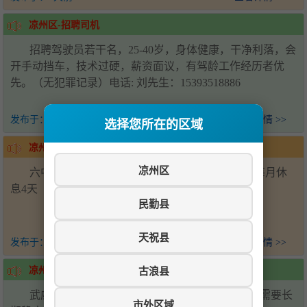
凉州区-招聘司机
招聘驾驶员若干名，25-40岁，身体健康，干净利落，会
开手动挡车，技术过硬，薪资面议，有驾龄工作经历者优
先。（无犯罪记录）电话: 刘先生：15393518886
发布于：
1天前
查看详情 >>
选择您所在的区域
凉州区-招聘帮厨
凉州区
六中学校食堂招聘后厨帮厨2名，会压面优先，每月休
息4天（上六休一）工资面议-电话15393538881
民勤县
天祝县
发布于：
1天前
查看详情 >>
古浪县
凉州区-招聘
武威万达广场招聘川湘菜炒锅两名，配菜两名，需要长
市外区域