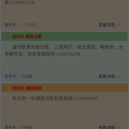
我15390515328
发布于：
17小时前
查看详情 >>
凉州区-楼房出售
盛世欧景房屋出售，三室两厅，南北通透，精装修，水
电暖齐全，有意者☎联系13389356299
发布于：
15天前
查看详情 >>
凉州区-铺面招租
新关有一处铺面出租有意者拨13109458656
发布于：
17天前
查看详情 >>