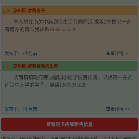
凉州区-求租房子
本人想在南关中路到民生百合园附近 求租3室楼房一套
有房源的请与我联系19893525228
发布于：
1个月前
查看详情 >>
凉州区-武南镇楼房出售
武南镇镇政府旁边馨园小区学区房出售，寻找高中在武
南铁中入学的学子，电话13678351829
发布于：
1个月前
查看详情 >>
查看更多房屋租售信息
本平台为非经营性网站，如果网站内容侵犯您权益，请联系我们删除信