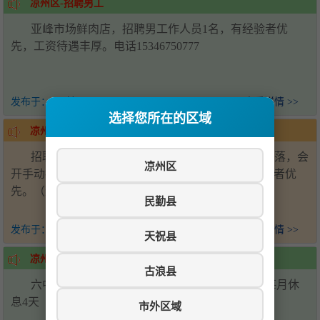
凉州区-招聘男工
亚峰市场鲜肉店，招聘男工作人员1名，有经验者优
先，工资待遇丰厚。电话15346750777
发布于：
2天前
查看详情 >>
选择您所在的区域
凉州区-招聘司机
招聘驾驶员若干名，25-40岁，身体健康，干净利落，会
凉州区
开手动挡车，技术过硬，薪资面议，有驾龄工作经历者优
先。（无犯罪记录）电话: 刘先生：15393518886
民勤县
发布于：
2天前
查看详情 >>
天祝县
凉州区-招聘帮厨
古浪县
六中学校食堂招聘后厨帮厨2名，会压面优先，每月休
息4天（上六休一）工资面议-电话15393538881
市外区域