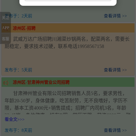
发布于：
2天前
查看详情 >>
关注
APP
凉州区-招聘
武威万达广场招聘川湘菜炒锅两名，配菜两名，需要长
客服
期稳定，要求技术过硬，联系电话19958567158
发布于：
5天前
查看详情 >>
凉州区-甘肃神州管业公司招聘
甘肃神州管业有限公司招聘销售人员5名，要求男性，
年龄20-50岁，身体健康，吃苦耐劳，无不良嗜好，学历不
限，基本工资4000元+销售提成；招聘厂内司机3名，年龄
22-45岁，身体健康，持有B照，学历不限，薪资6000元。联
看全文>>>
系人：王经理，电话：18993571920，工作地址：甘肃省武
威市凉州区新能源产业园
发布于：
8天前
查看详情 >>