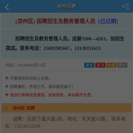
本地招聘
(凉州区) 招聘招生及教务管理人员
[已过期]
招聘招生及教务管理人员。底薪3500—4263，加招生
提成。联系电话：15693585667，13139351613
时间：
2024年06月15日
更新
置顶
举报
删除
🌟 不要相信任何线上交易。
🌟 招聘兼职、外地工作，基本都是骗子！
🌟 请自行审辨信息真假，如有损失，本站概不负责。
凉州区-招聘
诚聘：后厨下面大姐2名，地址：东关复兴路， 联系电
话：15214113326