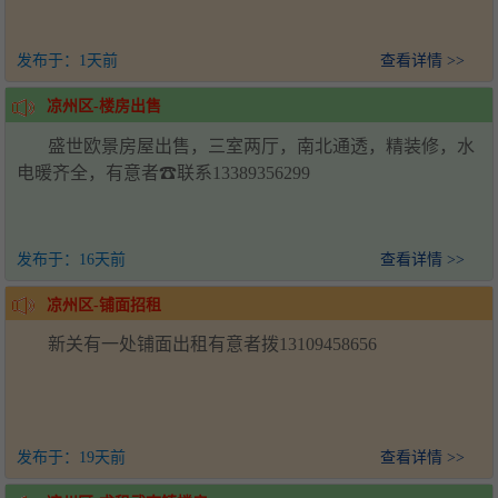
发布于：
1天前
查看详情 >>
凉州区-楼房出售
盛世欧景房屋出售，三室两厅，南北通透，精装修，水
电暖齐全，有意者☎联系13389356299
发布于：
16天前
查看详情 >>
凉州区-铺面招租
新关有一处铺面出租有意者拨13109458656
发布于：
19天前
查看详情 >>