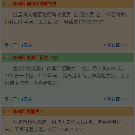
凉州区-面馆招聘收银员
红星新天地面馆招聘收银员1名 服务员1名，干活利索，
月休四个半天，工资面议！ 电话☎17709357577
发布于：
1天前
查看详情 >>
凉州区-家具厂招女工5名
金沙镇航校路口家具厂招聘女工5名，月工资4000元，
中午管一顿饭，月休两天。距离近和有工作经验优先，工资
月结不拖欠。有意者联系。
发布于：
1天前
查看详情 >>
凉州区-招聘男工
亚峰市场鲜肉店，招聘男工作人员1名，有经验者优
先，工资待遇丰厚。电话15346750777