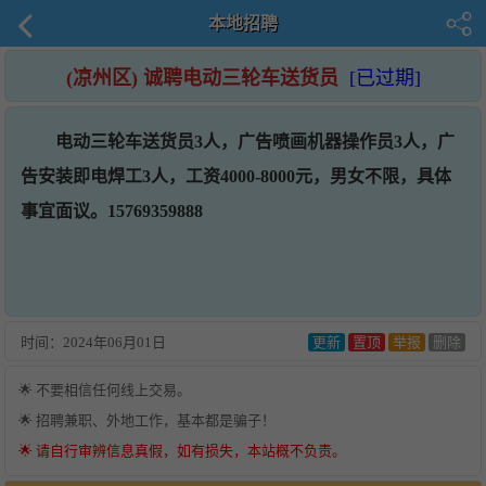
本地招聘
(凉州区) 诚聘电动三轮车送货员
[已过期]
电动三轮车送货员3人，广告喷画机器操作员3人，广
告安装即电焊工3人，工资4000-8000元，男女不限，具体
事宜面议。15769359888
时间：
2024年06月01日
更新
置顶
举报
删除
🌟 不要相信任何线上交易。
🌟 招聘兼职、外地工作，基本都是骗子！
🌟 请自行审辨信息真假，如有损失，本站概不负责。