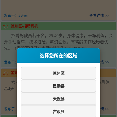
发布于：
2天前
查看详情 >>
凉州区-招聘司机
招聘驾驶员若干名，25-40岁，身体健康，干净利落，会
开手动挡车，技术过硬，薪资面议，有驾龄工作经历者优
先。（无犯罪记录）电话: 刘先生：15393518886
选择您所在的区域
发布于：
2天前
查看详情 >>
凉州区
凉州区-招聘帮厨
六中学校食堂招聘后厨帮厨2名，会压面优先，每月休
民勤县
息4天（上六休一）工资面议-电话15393538881
天祝县
发布于：
2天前
查看详情 >>
古浪县