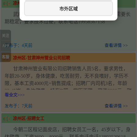
凉州区-招聘
市外区域
武威万达广场招聘川湘菜炒锅两名，配菜两名，需要长
期稳定，要求技术过硬，联系电话19958567158
关注
发布于：
4天前
查看详情 >>
APP
客服
凉州区-甘肃神州管业公司招聘
甘肃神州管业有限公司招聘销售人员5名，要求男性，
年龄20-50岁，身体健康，吃苦耐劳，无不良嗜好，学历不
限，基本工资4000元+销售提成；招聘厂内司机3名，年龄
22-45岁，身体健康，持有B照，学历不限，薪资6000元。联
看全文>>>
系人：王经理，电话：18993571920，工作地址：甘肃省武
威市凉州区新能源产业园
发布于：
7天前
查看详情 >>
凉州区-招聘女工
今朝二区程记面皮店，招聘女员工一名，45岁以下，身
体健康。工资3600—4000元。 联系电话电话13893529618