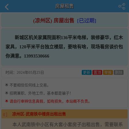
房屋租售
(凉州区) 房屋出售
[已过期]
新城区机关家属院面积136平米电梯，装修豪华，红木
家具，120平米平台独立楼层，要啥有啥，现场看房谈价包
你满意。13993530666
时间：
2024年05月25日
更新
置顶
举报
删除
🌟 不要相信任何线上交易。
🌟 招聘兼职、外地工作，基本都是骗子！
🌟 请自行审辨信息真假，如有损失，本站概不负责。
凉州区-武南铁中楼房出租出售
本人武南铁中小区有大套小套房子出租出售，需要联系