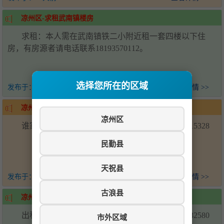
凉州区-求租武南镇楼房
求租：本人需在武南镇铁二小附近租一套四楼以下住
房，有房源者请电话联系18193570112。
选择您所在的区域
发布于：
21天前
查看详情 >>
凉州区-求购武南镇楼房
凉州区
谁家有武南镇出售的一二楼，可以联系我15390515328
民勤县
天祝县
发布于：
21天前
查看详情 >>
古浪县
凉州区-武南镇阳光一区楼房出租
出租武南镇阳光一区二楼楼房，联系电话19968532580
市外区域