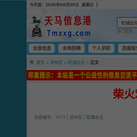
今天是：2026年08月09日 星期日 |
热门搜索
全部信息
本地招聘
个人求职
房屋租
首页
>
凉州区
>
旺铺出兑
>
正文
柴火
信息编号：1473 |
凉州区
|
旺铺出兑