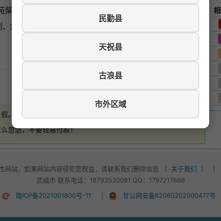
柴火鸡店，面积约500m2，包厢14间，精品装修，设施
相
民勤县
列、炒菜系列，有稳定客
天祝县
古浪县
游览数：1409
市外区域
真假。
如有损失，本站概不负责
。
怎么忽悠，不要轻易付款！
性网站，如果网站内容侵犯您权益，请联系我们删除信息 （
关于我们
）
|
武威市 联系电话：18793530081 QQ：1797217666
陇ICP备2021001800号-11
|
甘公网安备62060202000477号