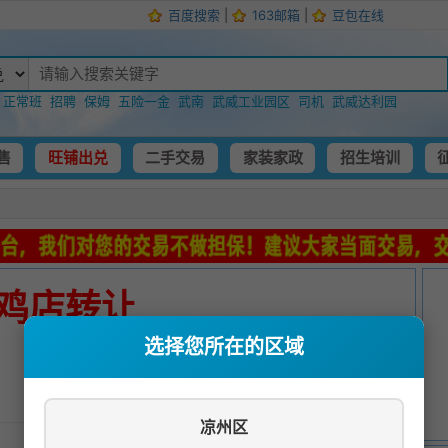
百度搜索
|
163邮箱
|
豆包在线
：
正常班
招聘
保姆
五险一金
武南
武威工业园区
司机
武威达利园
售
旺铺出兑
二手交易
家装家政
招生培训
鸡店转让
选择您所在的区域
发布时间：
2024-03-29 00:02:00
凉州区