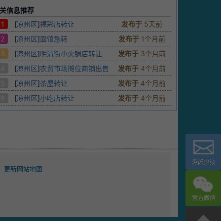
关信息推荐
1
[
凉州区
]
福彩店转让
发布于
5天前
2
[
凉州区
]
面馆急转
发布于
1个月前
3
[
凉州区
]
明清街小火锅店转让
发布于
3个月前
4
[
凉州区
]
农贸市场摊位商铺出售
发布于
4个月前
5
[
凉州区
]
茶屋转让
发布于
4个月前
6
[
凉州区
]
小吃店转让
发布于
4个月前
更新网站地图