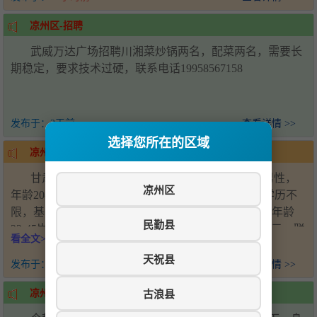
凉州区-招聘
武威万达广场招聘川湘菜炒锅两名，配菜两名，需要长
期稳定，要求技术过硬，联系电话19958567158
发布于：
2天前
查看详情 >>
选择您所在的区域
凉州区-甘肃神州管业公司招聘
甘肃神州管业有限公司招聘销售人员5名，要求男性，
凉州区
年龄20-50岁，身体健康，吃苦耐劳，无不良嗜好，学历不
限，基本工资4000元+销售提成；招聘厂内司机3名，年龄
民勤县
22-45岁，身体健康，持有B照，学历不限，薪资6000元。联
看全文>>>
系人：王经理，电话：18993571920，工作地址：甘肃省武
天祝县
威市凉州区新能源产业园
发布于：
5天前
查看详情 >>
古浪县
凉州区-招聘女工