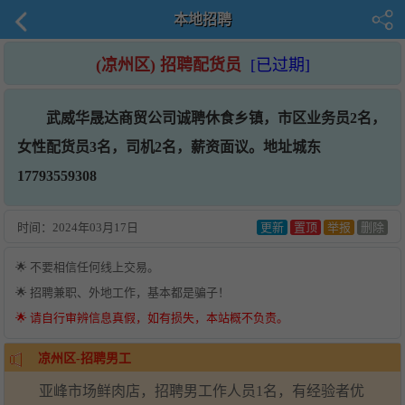
本地招聘
(凉州区) 招聘配货员
[已过期]
武威华晟达商贸公司诚聘休食乡镇，市区业务员2名，
女性配货员3名，司机2名，薪资面议。地址城东
17793559308
时间：
2024年03月17日
更新
置顶
举报
删除
🌟 不要相信任何线上交易。
🌟 招聘兼职、外地工作，基本都是骗子！
🌟 请自行审辨信息真假，如有损失，本站概不负责。
凉州区-招聘男工
亚峰市场鲜肉店，招聘男工作人员1名，有经验者优