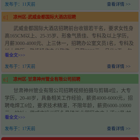
发布于：
11天前
查看详情 >>
凉州区-武威金都国际大酒店招聘
武威金都国际大酒店招聘前台收银若干名，要求女性身
高165CM以上、25-35岁、形象气质佳、专科及以上学历，
月薪3000-4000元、上三休一，招聘办公室文员1名，专科及
以上学历，熟练操作办公软件，月薪3000元、月休2天、包
看全文>>>
吃包住，招聘客房服务员若干名，要求50岁以下女性、普通
话标准，早8点到晚6点半上下班，月薪3000-4000元、月休2
发布于：
17天前
查看详情 >>
天、包吃包住，招聘专职夜班客房服务员1名，工作时段18
凉州区-甘肃神州管业有限公司招聘
点至次日8点，月薪2200元、月休2天、包吃包住，招聘消控
员1名，需持初级消控证，月薪3300元、月休2天、包吃包
甘肃神州管业有限公司招聘视频拍摄与剪辑4位，大专
住，招聘库管2名，年龄35-40岁、男女不限，月薪3000元、
学历，20-40岁，具备相关工作经验，薪资4000-6000元，招
月休2天、包吃包住，招聘司机1名，持有C1及以上驾驶
聘电焊工6位，要求技术精湛，不限年龄，薪资6000-10000
证，月薪3300元、月休2天、包吃包住，地址：甘肃省武威
元，地址：武威市凉州区永昌镇工业园区中央大道16号(甘
看全文>>>
市凉州区民勤路2016号（交警大队对面），电话：张女士
肃神州管业)，电话：王经理18993571920，不添加微信，仅
18909359774、李先生15101398999
可电话联系
发布于：
17天前
查看详情 >>