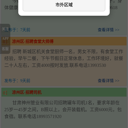
今朝二区程记面皮店，招聘女员工一名，45岁以下，身
市外区域
体健康。工资3600—4000元。 联系电话电话13893529618
关注
发布于：
7天前
查看详情 >>
APP
凉州区-招聘食堂大师傅
客服
招聘 新城区机关食堂厨师一名，男女不限，有食堂工作
经验，早午二餐，下午节假日正常休息，工作环境好，就餐
二十人左右，工资4000按时发放.联系电话13993530
发布于：
9天前
查看详情 >>
凉州区-招聘司机
甘肃神州管业有限公司招聘罐车司机1名，要求年龄在
25岁一45岁之间，B照以上，会开装载机。工资6000元，包
食宿。联系电话18993571920