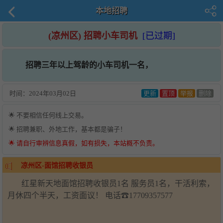
本地招聘
(凉州区) 招聘小车司机
[已过期]
招聘三年以上驾龄的小车司机一名，
时间：
2024年03月02日
更新
置顶
举报
删除
🌟 不要相信任何线上交易。
🌟 招聘兼职、外地工作，基本都是骗子！
🌟 请自行审辨信息真假，如有损失，本站概不负责。
凉州区-面馆招聘收银员
红星新天地面馆招聘收银员1名 服务员1名，干活利索，
月休四个半天，工资面议！ 电话☎17709357577