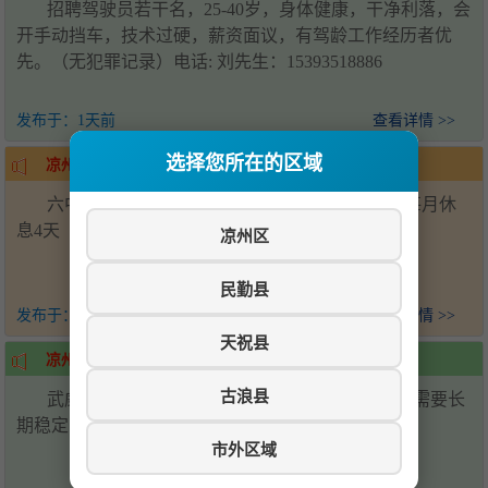
招聘驾驶员若干名，25-40岁，身体健康，干净利落，会
开手动挡车，技术过硬，薪资面议，有驾龄工作经历者优
先。（无犯罪记录）电话: 刘先生：15393518886
发布于：
1天前
查看详情 >>
选择您所在的区域
凉州区-招聘帮厨
六中学校食堂招聘后厨帮厨2名，会压面优先，每月休
息4天（上六休一）工资面议-电话15393538881
凉州区
民勤县
发布于：
1天前
查看详情 >>
天祝县
凉州区-招聘
古浪县
武威万达广场招聘川湘菜炒锅两名，配菜两名，需要长
期稳定，要求技术过硬，联系电话19958567158
市外区域