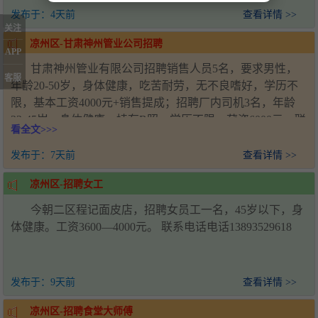
发布于：
4天前
查看详情 >>
关注
凉州区-甘肃神州管业公司招聘
APP
甘肃神州管业有限公司招聘销售人员5名，要求男性，
客服
年龄20-50岁，身体健康，吃苦耐劳，无不良嗜好，学历不
限，基本工资4000元+销售提成；招聘厂内司机3名，年龄
22-45岁，身体健康，持有B照，学历不限，薪资6000元。联
看全文>>>
系人：王经理，电话：18993571920，工作地址：甘肃省武
威市凉州区新能源产业园
发布于：
7天前
查看详情 >>
凉州区-招聘女工
今朝二区程记面皮店，招聘女员工一名，45岁以下，身
体健康。工资3600—4000元。 联系电话电话13893529618
发布于：
9天前
查看详情 >>
凉州区-招聘食堂大师傅