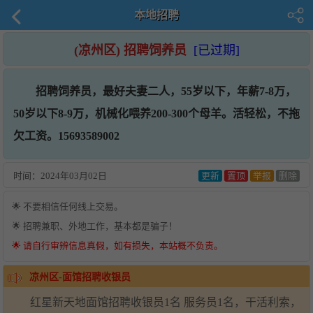
本地招聘
(凉州区) 招聘饲养员
[已过期]
招聘饲养员，最好夫妻二人，55岁以下，年薪7-8万，
50岁以下8-9万，机械化喂养200-300个母羊。活轻松，不拖
欠工资。15693589002
时间：
2024年03月02日
更新
置顶
举报
删除
🌟 不要相信任何线上交易。
🌟 招聘兼职、外地工作，基本都是骗子！
🌟 请自行审辨信息真假，如有损失，本站概不负责。
凉州区-面馆招聘收银员
红星新天地面馆招聘收银员1名 服务员1名，干活利索，