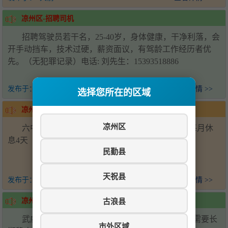
凉州区-招聘司机
招聘驾驶员若干名，25-40岁，身体健康，干净利落，会
开手动挡车，技术过硬，薪资面议，有驾龄工作经历者优
先。（无犯罪记录）电话: 刘先生：15393518886
发布于：
1天前
查看详情 >>
选择您所在的区域
凉州区-招聘帮厨
凉州区
六中学校食堂招聘后厨帮厨2名，会压面优先，每月休
息4天（上六休一）工资面议-电话15393538881
民勤县
天祝县
发布于：
2天前
查看详情 >>
古浪县
凉州区-招聘
武威万达广场招聘川湘菜炒锅两名，配菜两名，需要长
市外区域