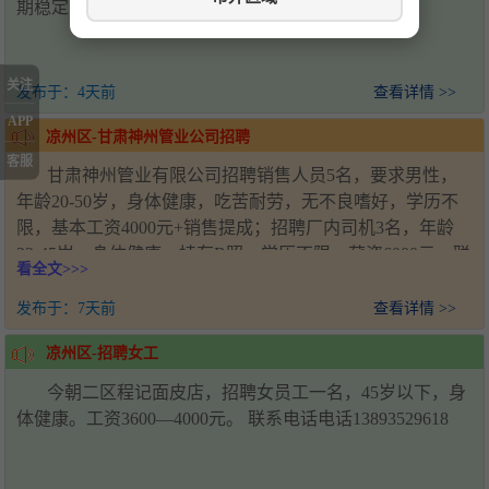
期稳定，要求技术过硬，联系电话19958567158
关注
发布于：
4天前
查看详情 >>
APP
凉州区-甘肃神州管业公司招聘
客服
甘肃神州管业有限公司招聘销售人员5名，要求男性，
年龄20-50岁，身体健康，吃苦耐劳，无不良嗜好，学历不
限，基本工资4000元+销售提成；招聘厂内司机3名，年龄
22-45岁，身体健康，持有B照，学历不限，薪资6000元。联
看全文>>>
系人：王经理，电话：18993571920，工作地址：甘肃省武
威市凉州区新能源产业园
发布于：
7天前
查看详情 >>
凉州区-招聘女工
今朝二区程记面皮店，招聘女员工一名，45岁以下，身
体健康。工资3600—4000元。 联系电话电话13893529618