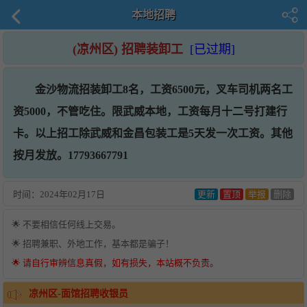
本地招聘
(凉州区) 招聘装卸工
[已过期]
金沙物流招装卸工8名，工资6500元，叉车司机两名工
资5000，不管吃住。限武威本地，工资每月十二号打建行
卡。以上招工除武威和金昌包装工是5天发一次工资。其他
按月发放。17793667791
时间：
2024年02月17日
更新
置顶
举报
删除
🌟 不要相信任何线上交易。
🌟 招聘兼职、外地工作，基本都是骗子！
🌟 请自行审辨信息真假，如有损失，本站概不负责。
凉州区-面馆招聘收银员