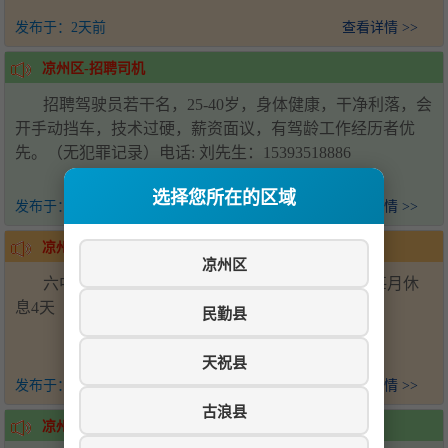
发布于：
2天前
查看详情 >>
凉州区-招聘司机
招聘驾驶员若干名，25-40岁，身体健康，干净利落，会
开手动挡车，技术过硬，薪资面议，有驾龄工作经历者优
先。（无犯罪记录）电话: 刘先生：15393518886
选择您所在的区域
发布于：
2天前
查看详情 >>
凉州区-招聘帮厨
凉州区
六中学校食堂招聘后厨帮厨2名，会压面优先，每月休
息4天（上六休一）工资面议-电话15393538881
民勤县
天祝县
发布于：
2天前
查看详情 >>
古浪县
凉州区-招聘