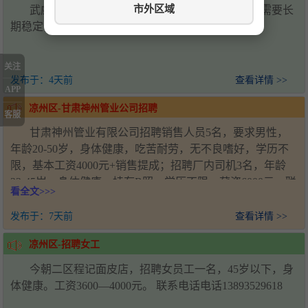
市外区域
武威万达广场招聘川湘菜炒锅两名，配菜两名，需要长
期稳定，要求技术过硬，联系电话19958567158
关注
发布于：
4天前
查看详情 >>
APP
凉州区-甘肃神州管业公司招聘
客服
甘肃神州管业有限公司招聘销售人员5名，要求男性，
年龄20-50岁，身体健康，吃苦耐劳，无不良嗜好，学历不
限，基本工资4000元+销售提成；招聘厂内司机3名，年龄
22-45岁，身体健康，持有B照，学历不限，薪资6000元。联
看全文>>>
系人：王经理，电话：18993571920，工作地址：甘肃省武
威市凉州区新能源产业园
发布于：
7天前
查看详情 >>
凉州区-招聘女工
今朝二区程记面皮店，招聘女员工一名，45岁以下，身
体健康。工资3600—4000元。 联系电话电话13893529618