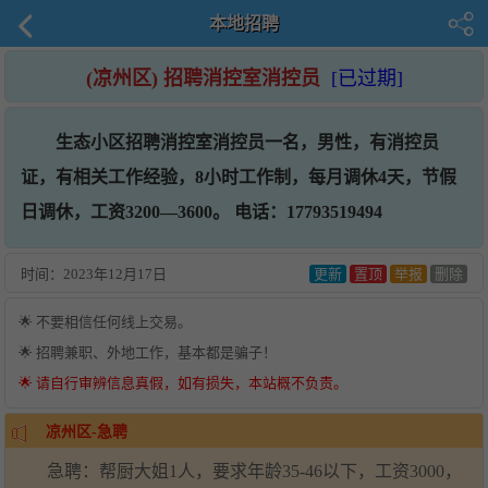
本地招聘
(凉州区) 招聘消控室消控员
[已过期]
生态小区招聘消控室消控员一名，男性，有消控员
证，有相关工作经验，8小时工作制，每月调休4天，节假
日调休，工资3200—3600。 电话：17793519494
时间：
2023年12月17日
更新
置顶
举报
删除
🌟 不要相信任何线上交易。
🌟 招聘兼职、外地工作，基本都是骗子！
🌟 请自行审辨信息真假，如有损失，本站概不负责。
凉州区-急聘
急聘：帮厨大姐1人，要求年龄35-46以下，工资3000，