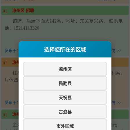
凉州区-招聘
诚聘：后厨下面大姐2名，地址：东关复兴路， 联系电
话：15214113326
选择您所在的区域
发布于：
1天前
查看详情 >>
凉州区-面馆招聘收银员
凉州区
红星新天地面馆招聘收银员1名 服务员1名，干活利索，
月休四个半天，工资面议！ 电话☎17709357577
民勤县
天祝县
发布于：
2天前
查看详情 >>
古浪县
凉州区-家具厂招女工5名
金沙镇航校路口家具厂招聘女工5名，月工资4000元，
市外区域