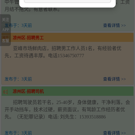
中午管一顿饭，月休两天。距离近和有工作经验优先，工资
月结不拖欠。有意者联系。
关注
发布于：
3天前
查看详情 >>
APP
凉州区-招聘男工
客服
亚峰市场鲜肉店，招聘男工作人员1名，有经验者优
先，工资待遇丰厚。电话15346750777
发布于：
3天前
查看详情 >>
凉州区-招聘司机
招聘驾驶员若干名，25-40岁，身体健康，干净利落，会
开手动挡车，技术过硬，薪资面议，有驾龄工作经历者优
先。（无犯罪记录）电话: 刘先生：15393518886
发布于：
3天前
查看详情 >>